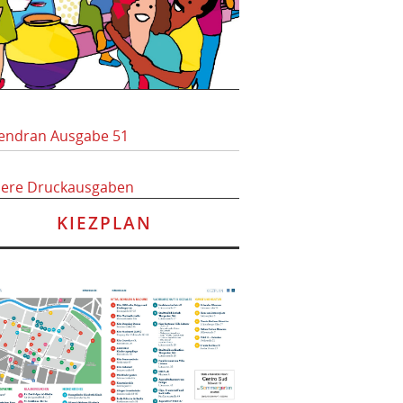
endran Ausgabe 51
here Druckausgaben
KIEZPLAN