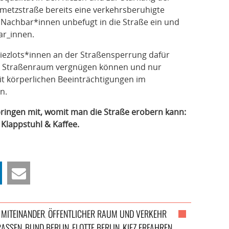
metzstraße bereits eine verkehrsberuhigte
 Nachbar*innen unbefugt in die Straße ein und
ar_innen.
iezlots*innen an der Straßensperrung dafür
 im Straßenraum vergnügen können und nur
t körperlichen Beeinträchtigungen im
n.
ringen mit, womit man die Straße erobern kann:
 Klappstuhl & Kaffee.
MITEINANDER
ÖFFENTLICHER RAUM UND VERKEHR
,
,
ASSEN
BUND BERLIN
FLOTTE BERLIN
KIEZ ERFAHREN
,
,
,
,