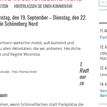
Searc
KTION
HINTERLASSEN SIE EINEN KOMMENTAR
mstag, den 19. September – Dienstag, den 22.
 in Schöneberg Nord
11. 
Par
Partnern weiterhin mobil, aufräumend und
12. 
 allen Aktivitäten, die wir anbieten. Herzliche
Off
z und Regine Wosnitza
Nac
1.
12. 
Radt
sstraße – Foto Thomas Knoll
Les
our
zu
14. 
Ver
Raum
Ber
hen, wenn SchöneFlächen statt Parkplätze die