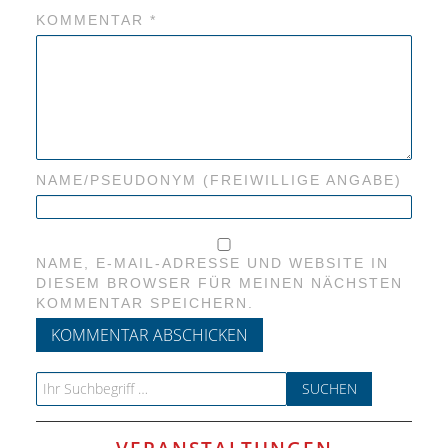
ANDERE
KOMMENTAR
*
BLICK
NETZWERK
SPONSORING
NAME/PSEUDONYM (FREIWILLIGE ANGABE)
KONTAKT
NAME, E-MAIL-ADRESSE UND WEBSITE IN
DIESEM BROWSER FÜR MEINEN NÄCHSTEN
KOMMENTAR SPEICHERN.
Search for: