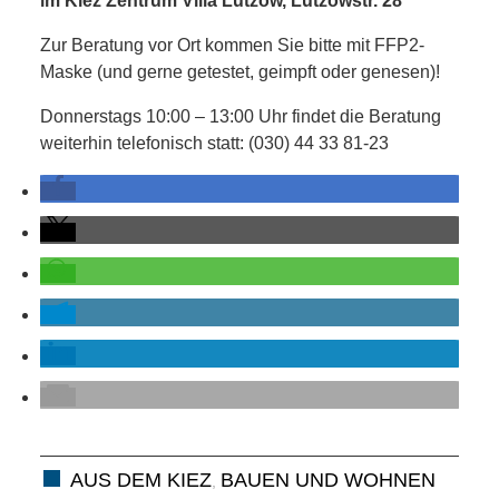
SCHULE
im Kiez Zentrum Villa Lützow, Lützowstr. 28
Zur Beratung vor Ort kommen Sie bitte mit FFP2-
KUNST
Maske (und gerne getestet, geimpft oder genesen)!
UND
Donnerstags 10:00 – 13:00 Uhr findet die Beratung
weiterhin telefonisch statt: (030) 44 33 81-23
KULTUR
IN
EIGENER
SACHE
MITEINANDER
ÖFFENTLICHER
AUS DEM KIEZ
BAUEN UND WOHNEN
,