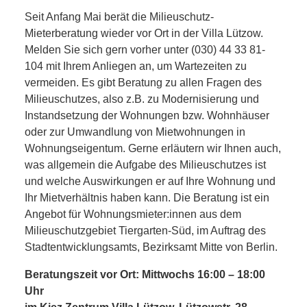
KIEK MA! /
Seit Anfang Mai berät die Milieuschutz-
MEINUNG
Mieterberatung wieder vor Ort in der Villa Lützow.
Melden Sie sich gern vorher unter (030) 44 33 81-
AUS DEM
104 mit Ihrem Anliegen an, um Wartezeiten zu
vermeiden. Es gibt Beratung zu allen Fragen des
Milieuschutzes, also z.B. zu Modernisierung und
KIEZ
Instandsetzung der Wohnungen bzw. Wohnhäuser
oder zur Umwandlung von Mietwohnungen in
GEWERBE
Wohnungseigentum. Gerne erläutern wir Ihnen auch,
was allgemein die Aufgabe des Milieuschutzes ist
UND
und welche Auswirkungen er auf Ihre Wohnung und
Ihr Mietverhältnis haben kann. Die Beratung ist ein
GASTRONOMIE
Angebot für Wohnungsmieter:innen aus dem
Milieuschutzgebiet Tiergarten-Süd, im Auftrag des
KINDER,
Stadtentwicklungsamts, Bezirksamt Mitte von Berlin.
HERANWACHSENDE,
Beratungszeit vor Ort:
Mittwochs 16:00 – 18:00
Uhr