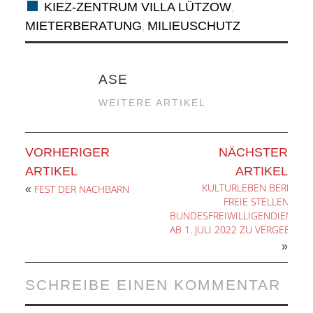
RAUM UND
KIEZ-ZENTRUM VILLA LÜTZOW
,
MIETERBERATUNG
MILIEUSCHUTZ
,
VERKEHR
BAUEN
ASE
WEITERE ARTIKEL
UND
WOHNEN
VORHERIGER
NÄCHSTER
ARTIKEL
ARTIKEL
SPORT
KULTURLEBEN BERLIN:
FEST DER NACHBARN
«
FREIE STELLEN IM
UND
BUNDESFREIWILLIGENDIENST
AB 1. JULI 2022 ZU VERGEBEN
»
FREIZEIT
SCHREIBE EINEN KOMMENTAR
DER