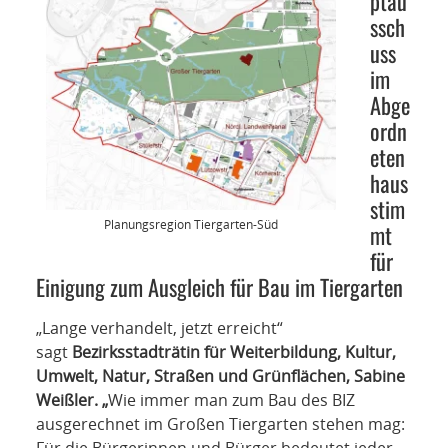
ptau
NETZWERK
ssch
uss
SPONSORING
im
Abge
KONTAKT
ordn
eten
haus
stim
Planungsregion Tiergarten-Süd
mt
für
Einigung zum Ausgleich für Bau im Tiergarten
„Lange verhandelt, jetzt erreicht“
sagt
Bezirksstadträtin für Weiterbildung, Kultur,
Umwelt, Natur, Straßen und Grünflächen, Sabine
Weißler. „
Wie immer man zum Bau des BIZ
ausgerechnet im Großen Tiergarten stehen mag: