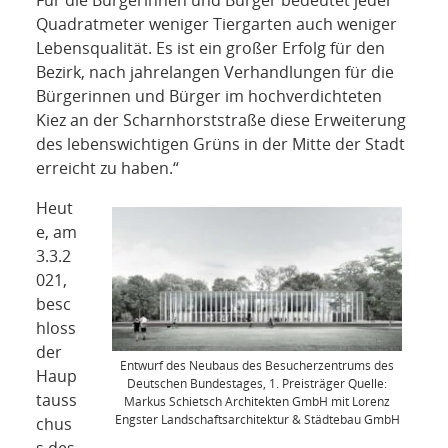
Für die Bürgerinnen und Bürger bedeutet jeder
Quadratmeter weniger Tiergarten auch weniger
Lebensqualität. Es ist ein großer Erfolg für den
Bezirk, nach jahrelangen Verhandlungen für die
Bürgerinnen und Bürger im hochverdichteten
Kiez an der Scharnhorststraße diese Erweiterung
des lebenswichtigen Grüns in der Mitte der Stadt
erreicht zu haben.“
Heut
e, am
3.3.2
021,
besc
hloss
der
Entwurf des Neubaus des Besucherzentrums des
Haup
Deutschen Bundestages, 1. Preisträger Quelle:
tauss
Markus Schietsch Architekten GmbH mit Lorenz
Engster Landschaftsarchitektur & Städtebau GmbH
chus