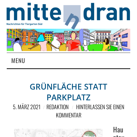
MENU
STARTSEITE
GRÜNFLÄCHE STATT
MAGAZIN
PARKPLATZ
ÜBER UNS
5. MÄRZ 2021
REDAKTION
HINTERLASSEN SIE EINEN
KOMMENTAR
RUBRIKEN
Hau