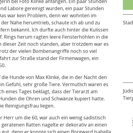
erin bei Foto Klinke anfangen. Ein paar Stunden
und Labore gereinigt wurden, ein paar Stunden
Das war kein Problem, denn wir wohnten im
 der Nähe herumtrieb, schaute ich ab und zu
Stad
fern bekannt. Ich durfte auch hinter die Kulissen
. Rings herum ragten leere Fensterhöhlen in die
in dieser Zeit noch standen, aber trotzdem war es
trotz der vielen Bombenangriffe noch so viel
fahrt zur Straße stand der Firmenwagen, ein
50.
 die Hunde von Max Klinke, die in der Nacht den
n Gefühl, sehr große Tiere. Vermutlich waren es
Jüdi
h eines Tages beklagt, dass der Tierarzt am
Tier
Hunden die Ohren und Schwänze kupiert hatte.
ie Reinigungsfrau liegen.
r Herr um die 60, war auch ein wenig sadistisch
n geratenen Ratten nagelte er dekorativ an einen
en gut, denn er konnte sich einen Borgward Isabella