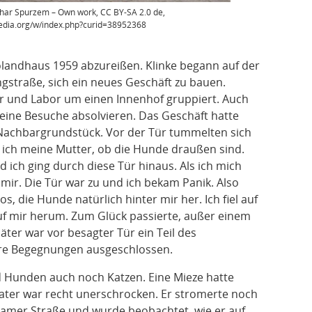
thar Spurzem – Own work, CC BY-SA 2.0 de,
edia.org/w/index.php?curid=38952368
olandhaus 1959 abzureißen. Klinke begann auf der
ingstraße, sich ein neues Geschäft zu bauen.
r und Labor um einen Innenhof gruppiert. Auch
eine Besuche absolvieren. Das Geschäft hatte
Nachbargrundstück. Vor der Tür tummelten sich
e ich meine Mutter, ob die Hunde draußen sind.
 ich ging durch diese Tür hinaus. Als ich mich
mir. Die Tür war zu und ich bekam Panik. Also
os, die Hunde natürlich hinter mir her. Ich fiel auf
uf mir herum. Zum Glück passierte, außer einem
später war vor besagter Tür ein Teil des
re Begegnungen ausgeschlossen.
d Hunden auch noch Katzen. Eine Mieze hatte
Kater war recht unerschrocken. Er stromerte noch
damer Straße und wurde beobachtet, wie er auf