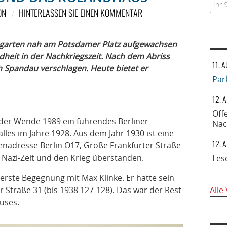
Searc
ON
HINTERLASSEN SIE EINEN KOMMENTAR
iergarten nah am Potsdamer Platz aufgewachsen
ndheit in der Nachkriegszeit. Nach dem Abriss
11. 
 Spandau verschlagen. Heute bietet er
Par
12. 
Off
h der Wende 1989 ein führendes Berliner
Nac
lles im Jahre 1928. Aus dem Jahr 1930 ist eine
12. 
menadresse Berlin O17, Große Frankfurter Straße
ie Nazi-Zeit und den Krieg überstanden.
Les
e erste Begegnung mit Max Klinke. Er hatte sein
r Straße 31 (bis 1938 127-128). Das war der Rest
Alle
uses.