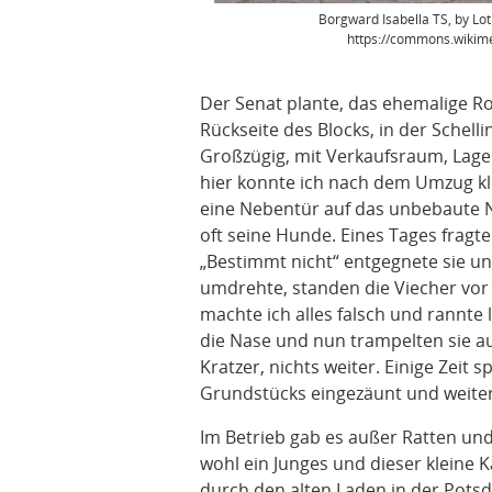
Borgward Isabella TS, by Lo
https://commons.wikim
Der Senat plante, das ehemalige R
Rückseite des Blocks, in der Schell
Großzügig, mit Verkaufsraum, Lage
hier konnte ich nach dem Umzug kl
eine Nebentür auf das unbebaute 
oft seine Hunde. Eines Tages fragt
„Bestimmt nicht“ entgegnete sie und
umdrehte, standen die Viecher vor 
machte ich alles falsch und rannte l
die Nase und nun trampelten sie a
Kratzer, nichts weiter. Einige Zeit 
Grundstücks eingezäunt und weite
Im Betrieb gab es außer Ratten un
wohl ein Junges und dieser kleine 
durch den alten Laden in der Pots