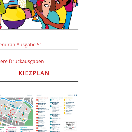
endran Ausgabe 51
here Druckausgaben
KIEZPLAN