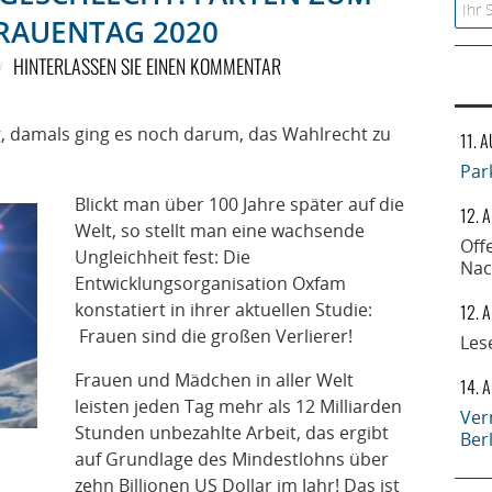
Searc
RAUENTAG 2020
HINTERLASSEN SIE EINEN KOMMENTAR
g, damals ging es noch darum, das Wahlrecht zu
11. 
Par
Blickt man über 100 Jahre später auf die
12. 
Welt, so stellt man eine wachsende
Off
Ungleichheit fest: Die
Nac
Entwicklungsorganisation Oxfam
konstatiert in ihrer aktuellen Studie:
12. 
Frauen sind die großen Verlierer!
Les
Frauen und Mädchen in aller Welt
14. 
leisten jeden Tag mehr als 12 Milliarden
Ver
Stunden unbezahlte Arbeit, das ergibt
Ber
auf Grundlage des Mindestlohns über
zehn Billionen US Dollar im Jahr! Das ist