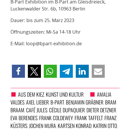
B-Part Exhibition im B-Part am Gleisdreieck,
Luckenwalder Str. 6b, 10963 Berlin
Dauer: bis zum 25. März 2023
Öffnungszeiten: Mi-Sa 14-18 Uhr
E-Mail: loop@bpart-exhibition.de
AUS DEM KIEZ
KUNST UND KULTUR
AMALIA
,
VALDES
AXEL LIEBER
B-PART
BENJAMIN GRÄBNER
BRAM
,
,
,
,
BRAAM
CAFÉ JULES
CÉCILE DUPAQUIER
DIETER DETZNER
,
,
,
,
EVA BERENDES
FRANK COLDEWEY
FRANK TAFFELT
FRANZ
,
,
,
KÜSTERS
JOCHEN MURA
KARTSEN KONRAD
KATRIN OTTO
,
,
,
,