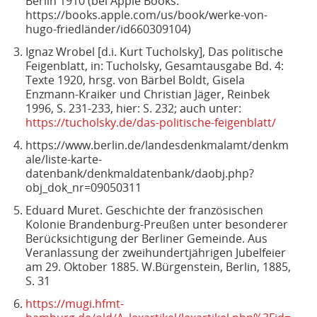
Berlin 1910 (bei Apple Books:
https://books.apple.com/us/book/werke-von-
hugo-friedländer/id660309104)
Ignaz Wrobel [d.i. Kurt Tucholsky], Das politische
Feigenblatt, in: Tucholsky, Gesamtausgabe Bd. 4:
Texte 1920, hrsg. von Bärbel Boldt, Gisela
Enzmann-Kraiker und Christian Jäger, Reinbek
1996, S. 231-233, hier: S. 232; auch unter:
https://tucholsky.de/das-politische-feigenblatt/
https://www.berlin.de/landesdenkmalamt/denkm
ale/liste-karte-
datenbank/denkmaldatenbank/daobj.php?
obj_dok_nr=09050311
Eduard Muret. Geschichte der französischen
Kolonie Brandenburg-Preußen unter besonderer
Berücksichtigung der Berliner Gemeinde. Aus
Veranlassung der zweihundertjährigen Jubelfeier
am 29. Oktober 1885. W.Bürgenstein, Berlin, 1885,
S. 31
https://mugi.hfmt-