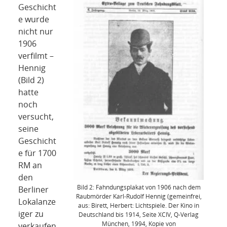
Geschicht
e wurde
nicht nur
1906
verfilmt –
Hennig
(Bild 2)
hatte
noch
versucht,
seine
Geschicht
e für 1700
RM an
den
Bild 2: Fahndungsplakat von 1906 nach dem
Berliner
Raubmörder Karl-Rudolf Hennig (gemeinfrei,
Lokalanze
aus: Birett, Herbert: Lichtspiele. Der Kino in
iger zu
Deutschland bis 1914, Seite XCIV, Q-Verlag
München, 1994, Kopie von
verkaufen