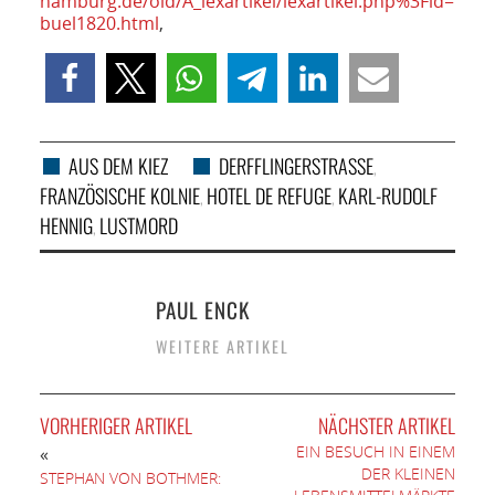
hamburg.de/old/A_lexartikel/lexartikel.php%3Fid=
buel1820.html
,
AUS DEM KIEZ
DERFFLINGERSTRASSE
,
FRANZÖSISCHE KOLNIE
HOTEL DE REFUGE
KARL-RUDOLF
,
,
HENNIG
LUSTMORD
,
PAUL ENCK
WEITERE ARTIKEL
VORHERIGER ARTIKEL
NÄCHSTER ARTIKEL
EIN BESUCH IN EINEM
«
DER KLEINEN
STEPHAN VON BOTHMER: