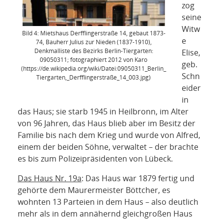
zog
seine
Witw
Bild 4: Mietshaus Derfflingerstraße 14, gebaut 1873-
e
74, Bauherr Julius zur Nieden (1837-1910),
Denkmalliste des Bezirks Berlin-Tiergarten:
Elise,
09050311; fotographiert 2012 von Karo
geb.
(https://de.wikipedia.org/wiki/Datei:09050311_Berlin_
Schn
Tiergarten,_Derfflingerstraße_14_003.jpg)
eider
in
das Haus; sie starb 1945 in Heilbronn, im Alter
von 96 Jahren, das Haus blieb aber im Besitz der
Familie bis nach dem Krieg und wurde von Alfred,
einem der beiden Söhne, verwaltet – der brachte
es bis zum Polizeipräsidenten von Lübeck.
Das Haus Nr. 19a
: Das Haus war 1879 fertig und
gehörte dem Maurermeister Böttcher, es
wohnten 13 Parteien in dem Haus – also deutlich
mehr als in dem annähernd gleichgroßen Haus