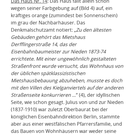
Das Haus Nr. 14
: Das Haus fällt allein schon
wegen seiner Farbgebung auf (Bild 4) auf, ein
kräftiges orange (zumindest bei Sonnenschein)
im grau der Nachbarhäuser. Das
Denkmalschutzamt notiert: „
Zu den ältesten
Gebäuden gehört das Mietshaus
Derfflingerstraße 14, das der
Eisenbahnbaumeister zur Nieden 1873-74
errichtete. Mit einer ungewöhnlich gestalteten
Straßenfront wurde versucht, das Wohnhaus von
der üblichen spätklassizistischen
Mietshausbebauung abzuheben, musste es doch
mit den Villen des Kielganviertels auf der anderen
Straßenseite konkurrieren …
“ (4), der idyllischen
Seite, wie schon gesagt. Julius von und zur Nieden
(1837-1910) war zuletzt Oberbaurat bei der
königlichen Eisenbahndirektion Berlin, stammte
aber aus einer westfälischen Pfarrersfamilie, und
das Bauen von Wohnhäusern war weder seine