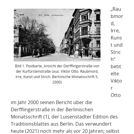
NETZWERK
„Rau
SPONSORING
bmor
d,
KONTAKT
Irre,
Kuns
t und
Stric
h“
betit
Bild 1: Postkarte, Ansicht der Derfflingerstraße von
der Kurfürstenstraße (aus: Viktor Otto. Raubmord,
elte
Irre, Kunst und Strich. Berlinische Monatsschrift 5;
Vikto
2000)
r
Otto
im Jahr 2000 seinen Bericht über die
Derfflingerstraße in der Berlinischen
Monatsschrift (1), der Luisenstädter Edition des
Traditionsblattes aus Berlin. Das verwundert
heute (2021) noch mehr als vor 20 Jahren; selbst