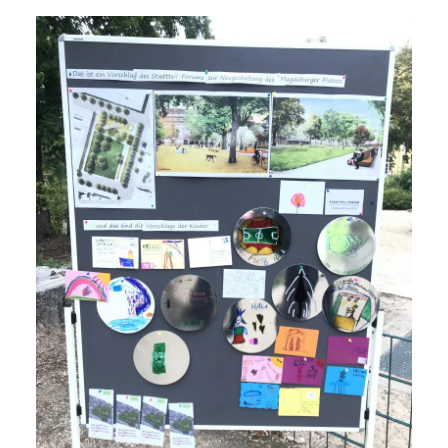
NETZWERK
SPONSORING
KONTAKT