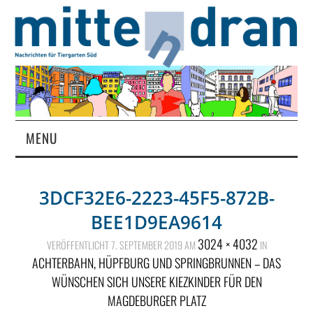
MENU
STARTSEITE
3DCF32E6-2223-45F5-872B-
MAGAZIN
BEE1D9EA9614
ÜBER UNS
3024 × 4032
VERÖFFENTLICHT
7. SEPTEMBER 2019
AM
IN
ACHTERBAHN, HÜPFBURG UND SPRINGBRUNNEN – DAS
RUBRIKEN
WÜNSCHEN SICH UNSERE KIEZKINDER FÜR DEN
MAGDEBURGER PLATZ