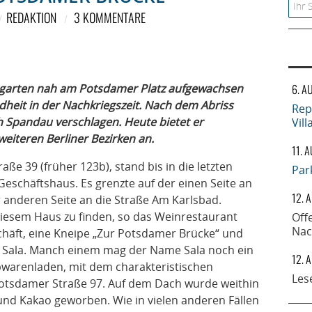
Searc
REDAKTION
3 KOMMENTARE
iergarten nah am Potsdamer Platz aufgewachsen
6. A
ndheit in der Nachkriegszeit. Nach dem Abriss
Rep
 Spandau verschlagen. Heute bietet er
Vil
eiteren Berliner Bezirken an.
11. 
e 39 (früher 123b), stand bis in die letzten
Par
eschäftshaus. Es grenzte auf der einen Seite an
12. 
 anderen Seite an die Straße Am Karlsbad.
iesem Haus zu finden, so das Weinrestaurant
Off
Nac
chäft, eine Kneipe „Zur Potsdamer Brücke“ und
 Sala. Manch einem mag der Name Sala noch ein
12. 
eibwarenladen, mit dem charakteristischen
Les
 Potsdamer Straße 97. Auf dem Dach wurde weithin
und Kakao geworben. Wie in vielen anderen Fällen