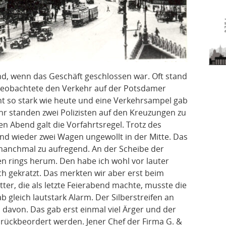
d, wenn das Geschäft geschlossen war. Oft stand
beobachtete den Verkehr auf der Potsdamer
ht so stark wie heute und eine Verkehrsampel gab
hr standen zwei Polizisten auf den Kreuzungen zu
en Abend galt die Vorfahrtsregel. Trotz des
und wieder zwei Wagen ungewollt in der Mitte. Das
 manchmal zu aufregend. An der Scheibe der
ifen rings herum. Den habe ich wohl vor lauter
h gekratzt. Das merkten wir aber erst beim
ter, die als letzte Feierabend machte, musste die
 gleich lautstark Alarm. Der Silberstreifen an
 davon. Das gab erst einmal viel Ärger und der
urückbeordert werden. Jener Chef der Firma G. &