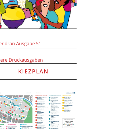
endran Ausgabe 51
here Druckausgaben
KIEZPLAN