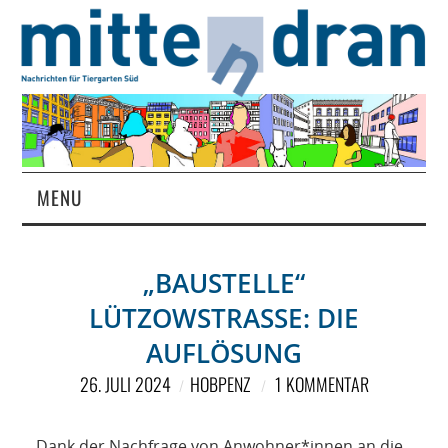
MENU
STARTSEITE
„BAUSTELLE“
MAGAZIN
LÜTZOWSTRASSE: DIE A
ÜBER UNS
UFLÖSUNG
26. JULI 2024
HOBPENZ
1 KOMMENTAR
RUBRIKEN
Dank der Nachfrage von Anwohner*innen an die