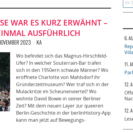
Searc
SSE WAR ES KURZ ERWÄHNT –
EINMAL AUSFÜHRLICH
6. A
NOVEMBER 2023
KA
Rep
Vil
Wo befindet sich das Magnus-Hirschfeld-
Ufer? In welcher Souterrain-Bar trafen
11. 
sich in den 1950ern schwule Männer? Wo
Par
eröffnete Charlotte von Mahlsdorf ihr
12. 
Gründerzeitmuseum? Wer traf sich in der
Mulackritze im Scheunenviertel? Wo
Off
wohnte David Bowie in seiner Berliner
Nac
Zeit? Mit dem neuen Layer zur queeren
12. 
Berlin-Geschichte in der berlinHistory-App
Les
kann man jetzt auf Bewegungs-