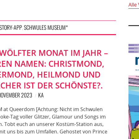
Alle
ISTORY-APP
SCHWULES MUSEUM*
,
ZWÖLFTER MONAT IM JAHR –
REN NAMEN: CHRISTMOND,
ERMOND, HEILMOND UND
CHER IST DER SCHÖNSTE?.
NOVEMBER 2023
KA
M at Queerdom [Achtung: Nicht im Schwulen
e-Tag voller Glitzer, Glamour und Songs im
 Tobt euch an unserer Kostüm-Station aus,
mit uns bis zum Umfallen. Gehostet von Prince