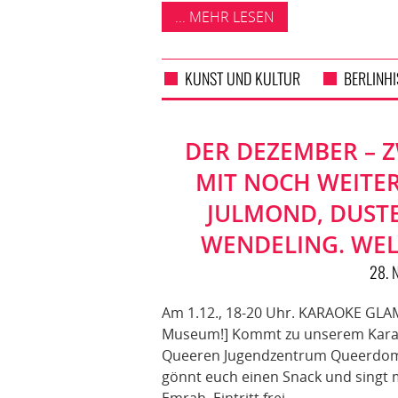
... MEHR LESEN
KUNST UND KULTUR
BERLINH
DER DEZEMBER – 
MIT NOCH WEITE
JULMOND, DUST
WENDELING. WEL
28. 
Am 1.12., 18-20 Uhr. KARAOKE GLA
Museum!] Kommt zu unserem Karaok
Queeren Jugendzentrum Queerdom.
gönnt euch einen Snack und singt 