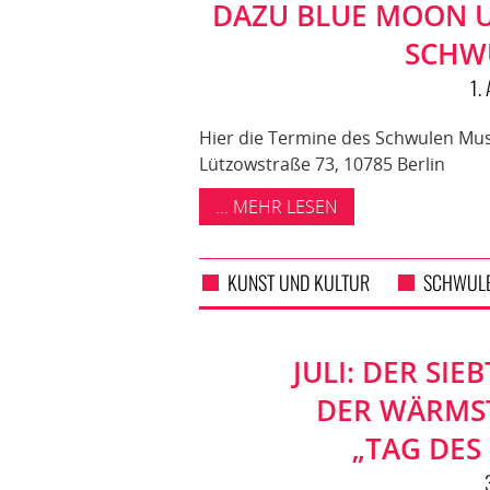
DAZU BLUE MOON 
SCHW
1.
Hier die Termine des Schwulen M
Lützowstraße 73, 10785 Berlin
... MEHR LESEN
KUNST UND KULTUR
SCHWUL
JULI: DER SIE
DER WÄRMST
„TAG DES 