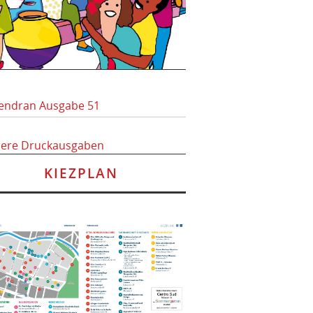
endran Ausgabe 51
here Druckausgaben
KIEZPLAN