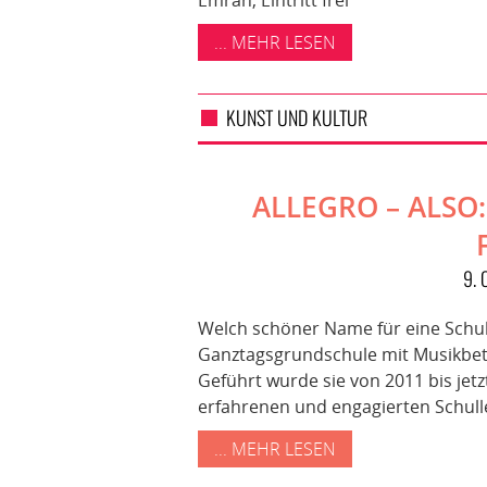
Emrah, Eintritt frei
... MEHR LESEN
KUNST UND KULTUR
ALLEGRO – ALSO:
9.
Welch schöner Name für eine Schule
Ganztagsgrundschule mit Musikbeto
Geführt wurde sie von 2011 bis jet
erfahrenen und engagierten Schulle
... MEHR LESEN