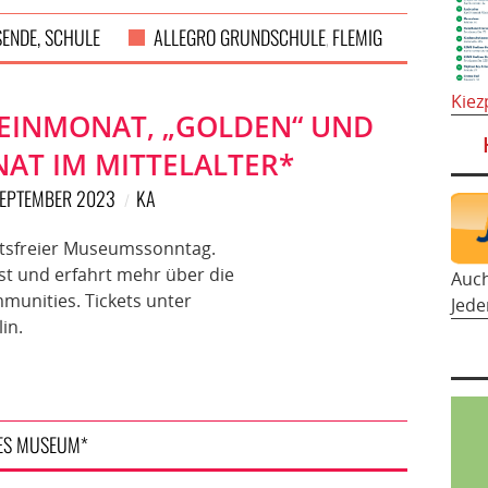
ENDE, SCHULE
ALLEGRO GRUNDSCHULE
FLEMIG
,
Kiez
EINMONAT, „GOLDEN“ UND
AT IM MITTELALTER*
SEPTEMBER 2023
KA
ittsfreier Museumssonntag.
 und erfahrt mehr über die
Auc
unities. Tickets unter
Jede
in.
ES MUSEUM*