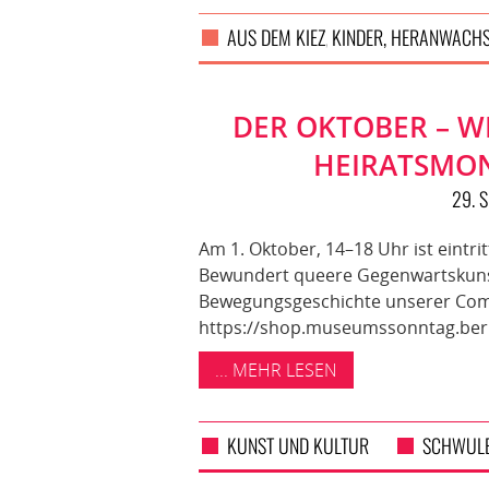
AUS DEM KIEZ
KINDER, HERANWACHS
,
DER OKTOBER – W
HEIRATSMON
29. 
Am 1. Oktober, 14–18 Uhr ist eintr
Bewundert queere Gegenwartskunst
Bewegungsgeschichte unserer Comm
https://shop.museumssonntag.berl
... MEHR LESEN
KUNST UND KULTUR
SCHWUL