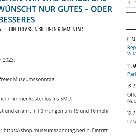
Searc
ÜNSCHT NUR GUTES – ODER
BESSERES
A
HINTERLASSEN SIE EINEN KOMMENTAR
6. A
Rep
Vil
r 2023:
11. 
Par
ttsfreier Museumssonntag.
12. 
Off
 ihr immer kostenlos ins SMU.
Nac
t und erfahrt in Führungen um 15 und 16 mehr
12. 
Les
r
https://shop.museumssonntag.berlin
. Eintritt