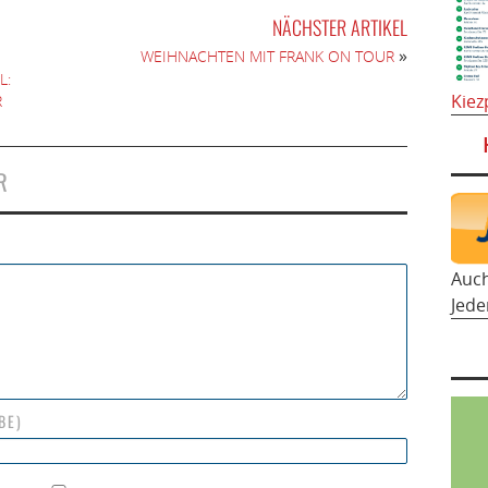
NÄCHSTER ARTIKEL
»
WEIHNACHTEN MIT FRANK ON TOUR
L:
Kiez
R
R
Auc
Jede
BE)