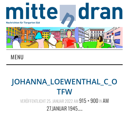
MENU
STARTSEITE
JOHANNA_LOEWENTHAL_C_O
MAGAZIN
TFW
ÜBER UNS
915 × 900
AM
VERÖFFENTLICHT
25. JANUAR 2022
AM
IN
27.JANUAR 1945…..
RUBRIKEN