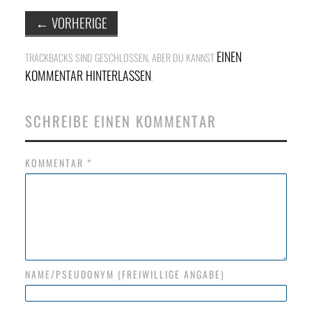
NETZWERK
←
VORHERIGE
SPONSORING
EINEN
TRACKBACKS SIND GESCHLOSSEN, ABER DU KANNST
KONTAKT
KOMMENTAR HINTERLASSEN
.
SCHREIBE EINEN KOMMENTAR
KOMMENTAR
*
NAME/PSEUDONYM (FREIWILLIGE ANGABE)