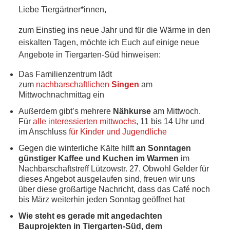
NETZWERK
Liebe Tiergärtner*innen,
SPONSORING
zum Einstieg ins neue Jahr und für die Wärme in den
eiskalten Tagen, möchte ich Euch auf einige neue
KONTAKT
Angebote in Tiergarten-Süd hinweisen:
Das Familienzentrum lädt
zum
nachbarschaftlichen
Singen
am
Mittwochnachmittag ein
Außerdem gibt’s mehrere
Nähkurse
am Mittwoch.
Für
alle interessierten mittwochs
, 11 bis 14 Uhr und
im Anschluss
für Kinder und Jugendliche
Gegen die winterliche Kälte hilft
an Sonntagen
günstiger Kaffee und Kuchen im Warmen
im
Nachbarschaftstreff Lützowstr. 27. Obwohl Gelder für
dieses Angebot ausgelaufen sind, freuen wir uns
über diese großartige Nachricht, dass das Café noch
bis März weiterhin jeden Sonntag geöffnet hat
Wie steht es gerade mit angedachten
Bauprojekten in Tiergarten-Süd, dem