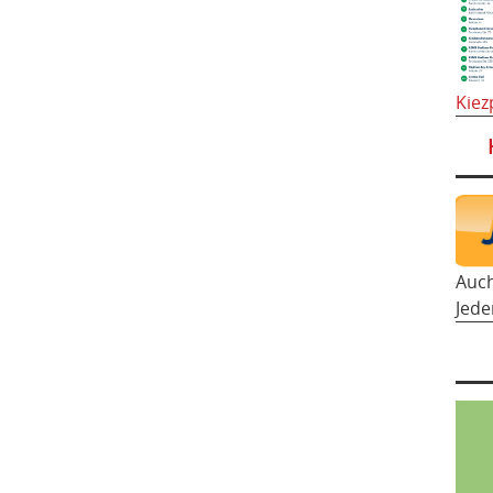
Kiez
Auc
Jede