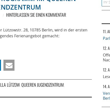
Searc
ENDZENTRUM
HINTERLASSEN SIE EINEN KOMMENTAR
r Lützowstr. 28, 10785 Berlin, wird in der ersten
11. 
gendes Ferienangebot gemacht:
Par
12. 
Off
Nac
12. 
Les
ILLA LÜTZOW
QUEEREN JUGENDZENTRUM
,
,
14. 
Ver
Ber