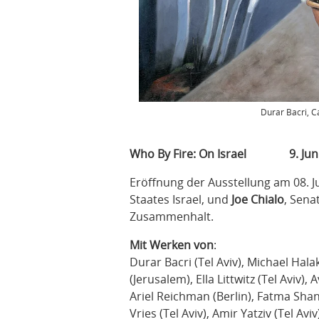
Durar Bacri, C
Who By Fire: On Israel
9. Ju
Eröffnung der Ausstellung am 08. Ju
Staates Israel, und
Joe Chialo
, Sena
Zusammenhalt.
Mit Werken vo
n
:
Durar Bacri (Tel Aviv), Michael Hala
(Jerusalem), Ella Littwitz (Tel Aviv)
Ariel Reichman (Berlin), Fatma Shana
Vries (Tel Aviv), Amir Yatziv (Tel Aviv