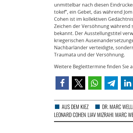
unmittelbar nach diesen Eindrücken
tokef”, ein Gebet, das während Jom
Cohen ist im kollektiven Gedächtnis
Zeichen der Versöhnung während se
bekannt. Der Ausstellungstitel verwe
kriegerischen Auseinandersetzungen
Nachbarländer verteidigte, sonder
Traumata und der Versöhnung.
Weitere Begleittermine finden Sie 
AUS DEM KIEZ
DR. MARC WEL
LEONARD COHEN
LIAV MIZRAHI
MARC W
,
,