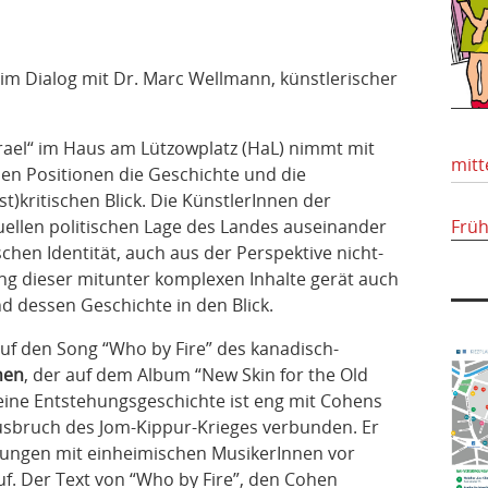
) im Dialog mit Dr. Marc Wellmann, künstlerischer
rael“ im Haus am Lützowplatz (HaL) nimmt mit
mitt
hen Positionen die Geschichte und die
bst)kritischen Blick. Die KünstlerInnen der
tuellen politischen Lage des Landes auseinander
Frü
schen Identität, auch aus der Perspektive nicht-
lung dieser mitunter komplexen Inhalte gerät auch
d dessen Geschichte in den Blick.
auf den Song “Who by Fire” des kanadisch-
hen
, der auf dem Album “New Skin for the Old
eine Entstehungsgeschichte ist eng mit Cohens
usbruch des Jom-Kippur-Krieges verbunden. Er
ungen mit einheimischen MusikerInnen vor
uf. Der Text von “Who by Fire”, den Cohen