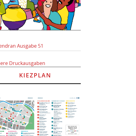
endran Ausgabe 51
here Druckausgaben
KIEZPLAN