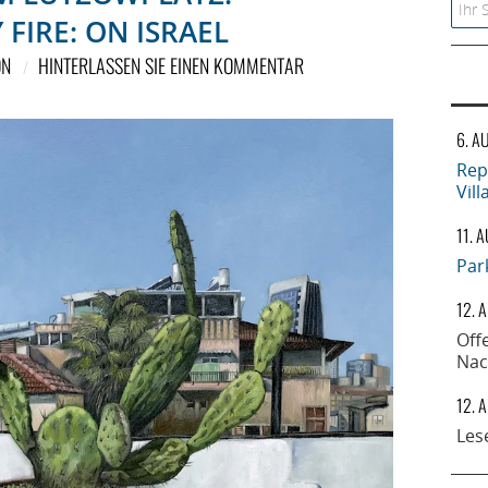
Searc
FIRE: ON ISRAEL
ON
HINTERLASSEN SIE EINEN KOMMENTAR
6. A
Rep
Vil
11. 
Par
12. 
Off
Nac
12. 
Les