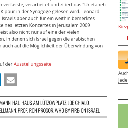
 verfasste, verarbeitet und zitiert das “Unetaneh
 Kippur in der Synagoge gelesen wird. Leonard
 Israels aber auch für ein weithin bemerktes
ines letzten Konzertes in Jerusalem 2009
Kiez
ist also nicht nur auf eine der vielen
, in denen sich Israel gegen die arabischen
n auch auf die Möglichkeit der Überwindung von
auf der
Ausstellungsseite
Auc
Jede
LMANN
HAL
HAUS AM LÜTZOWPLATZ
JOE CHIALO
,
,
,
,
ELLMANN
PROF. RON PROSOR
WHO BY FIRE: ON ISRAEL
,
,