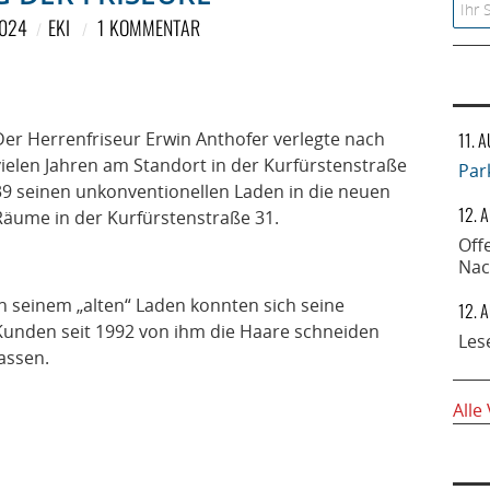
Searc
2024
EKI
1 KOMMENTAR
Der Herrenfriseur Erwin Anthofer verlegte nach
11. 
vielen Jahren am Standort in der Kurfürstenstraße
Par
39 seinen unkonventionellen Laden in die neuen
12. 
Räume in der Kurfürstenstraße 31.
Off
Nac
In seinem „alten“ Laden konnten sich seine
12. 
Kunden seit 1992 von ihm die Haare schneiden
Les
lassen.
Alle