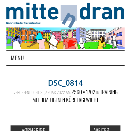
MENU
STARTSEITE
DSC_0814
MAGAZIN
2560 × 1702
TRAINING
VERÖFFENTLICHT
3. JANUAR 2022
AM
IN
MIT DEM EIGENEN KÖRPERGEWICHT
ÜBER UNS
RUBRIKEN
←
VORHERIGE
WEITER
→