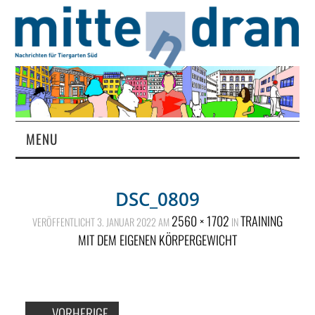
MENU
STARTSEITE
DSC_0809
MAGAZIN
2560 × 1702
TRAINING
VERÖFFENTLICHT
3. JANUAR 2022
AM
IN
MIT DEM EIGENEN KÖRPERGEWICHT
ÜBER UNS
RUBRIKEN
←
VORHERIGE