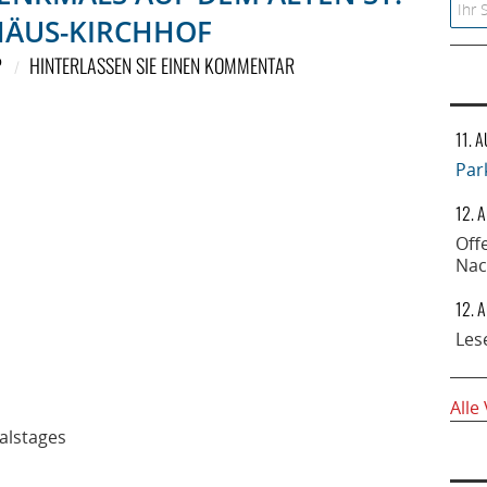
Searc
ÄUS-KIRCHHOF
P
HINTERLASSEN SIE EINEN KOMMENTAR
11. 
Par
12. 
Off
Nac
12. 
Les
Alle
alstages