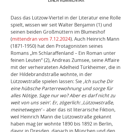
NETZWERK
SPONSORING
Dass das Lützow-Viertel in der Literatur eine Rolle
spielt, wissen wir seit Walter Benjamin (1) und
KONTAKT
seinen beiden Großmüttern im Blumeshof
(
mittendran vom 7.12.2024
). Auch Heinrich Mann
(1871-1950) hat den Protagonisten seines
Romans „Im Schlaraffenland – Ein Roman unter
feinen Leuten“ (2), Andreas Zumsee, seine Affaire
mit der verheirateten Adelheid Türkheimer, die in
der Hildebrandstraße wohnte, in der
Lützowstraße spielen lassen: Sie
‚Ich suche Dir
eine hübsche Parterrewohnung und sorge für
alles Nötige. Sage nur wo? Aber es darf nicht zu
weit von uns sein‘. Er, zögerlich:
‚Lützowstraße,
meinetwegen‘
– aber das ist literarische Fiktion,
weil Heinrich Mann die Lützowstraße gekannt
haben mag (er wohnte 1890 bis 1892 in Berlin,
davor in Dresden, danach in München und den