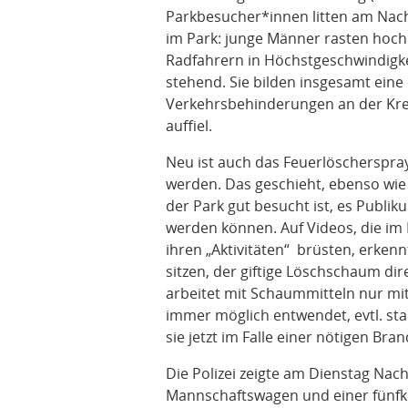
Parkbesucher*innen litten am Nac
im Park: junge Männer rasten hoch
Radfahrern in Höchstgeschwindigke
stehend. Sie bilden insgesamt eine
Verkehrsbehinderungen an der Kre
auffiel.
Neu ist auch das Feuerlöscherspray
werden. Das geschieht, ebenso wie
der Park gut besucht ist, es Publi
werden können. Auf Videos, die im In
ihren „Aktivitäten“ brüsten, erken
sitzen, der giftige Löschschaum dir
arbeitet mit Schaummitteln nur mi
immer möglich entwendet, evtl. s
sie jetzt im Falle einer nötigen Br
Die Polizei zeigte am Dienstag Nac
Mannschaftswagen und einer fünfkö