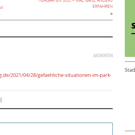
TIERGARTEN SÜD – MAL GANZ ANDERS
ERFAHREN
UM
»
ANTWORTEN
Stad
og.de/2021/04/28/gefaehliche-situationen-im-park-
R