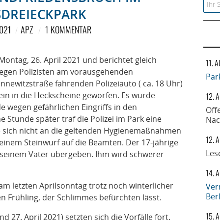
Searc
SDREIECKPARK
2021
APZ
1 KOMMENTAR
 Montag, 26. April 2021 und berichtet gleich
11. 
gegen Polizisten am vorausgehenden
Par
newitzstraße fahrenden Polizeiauto ( ca. 18 Uhr)
tein in die Heckscheine geworfen. Es wurde
12. 
e wegen gefährlichen Eingriffs in den
Off
Stunde später traf die Polizei im Park eine
Nac
e sich nicht an die geltenden Hygienemaßnahmen
12. 
einem Steinwurf auf die Beamten. Der 17-jährige
Les
einem Vater übergeben. Ihm wird schwerer
14. 
am letzten Aprilsonntag trotz noch winterlicher
Ver
Ber
n Frühling, der Schlimmes befürchten lässt.
15. 
27. April 2021) setzten sich die Vorfälle fort.