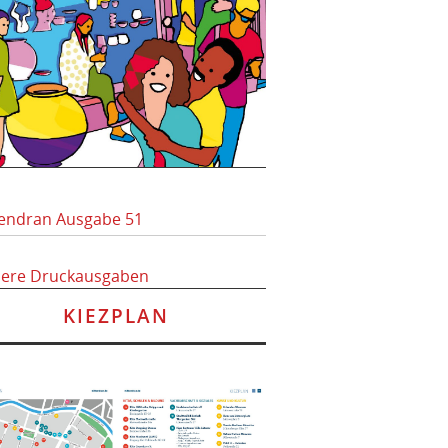
endran Ausgabe 51
here Druckausgaben
KIEZPLAN