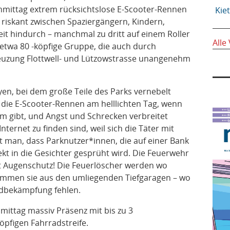
hmittag extrem rücksichtslose E-Scooter-Rennen
Kie
 riskant zwischen Spaziergängern, Kindern,
it hindurch – manchmal zu dritt auf einem Roller
Alle
 etwa 80 -köpfige Gruppe, die auch durch
uzung Flottwell- und Lützowstrasse unangenehm
en, bei dem große Teile des Parks vernebelt
 die E-Scooter-Rennen am helllichten Tag, wenn
kum gibt, und Angst und Schrecken verbreitet
ternet zu finden sind, weil sich die Täter mit
nt man, dass Parknutzer*innen, die auf einer Bank
ekt in die Gesichter gesprüht wird. Die Feuerwehr
t Augenschutz! Die Feuerlöscher werden wo
tammen sie aus den umliegenden Tiefgaragen – wo
andbekämpfung fehlen.
hmittag massiv Präsenz mit bis zu 3
pfigen Fahrradstreife.