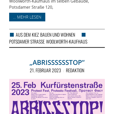
Woolworth-Kaufhaus im selben Gebäude,
Potsdamer Straße 120,
... MEHR LESEN
AUS DEM KIEZ
BAUEN UND WOHNEN
,
POTSDAMER STRASSE
WOOLWORTH-KAUFHAUS
,
„ABRISSSSSSTOP“
21. FEBRUAR 2023
REDAKTION