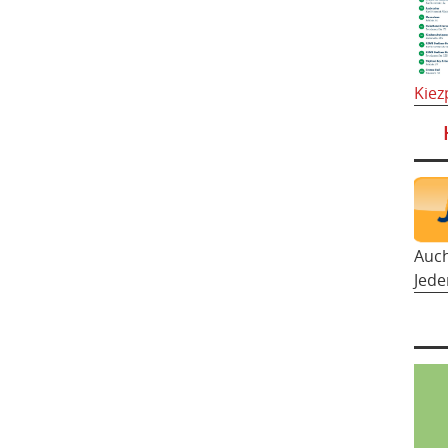
Kiez
Auc
Jede