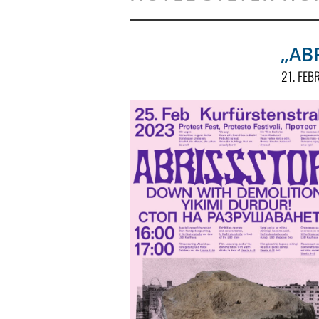
„AB
21. FE