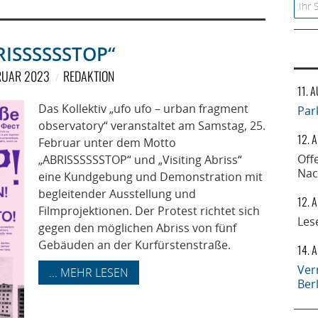
Searc
RISSSSSSTOP“
BRUAR 2023
REDAKTION
11. 
Das Kollektiv „ufo ufo – urban fragment
Par
observatory“ veranstaltet am Samstag, 25.
12. 
Februar unter dem Motto
Off
„ABRISSSSSSTOP“ und „Visiting Abriss“
Nac
eine Kundgebung und Demonstration mit
begleitender Ausstellung und
12. 
Filmprojektionen. Der Protest richtet sich
Les
gegen den möglichen Abriss von fünf
Gebäuden an der Kurfürstenstraße.
14. 
Ver
... MEHR LESEN
Ber