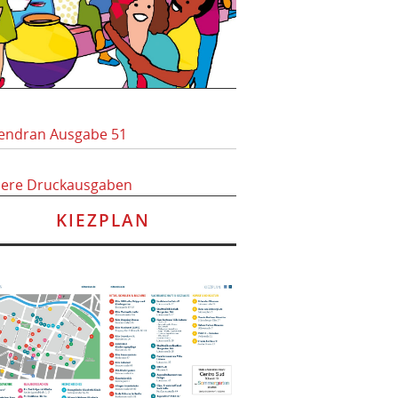
endran Ausgabe 51
here Druckausgaben
KIEZPLAN