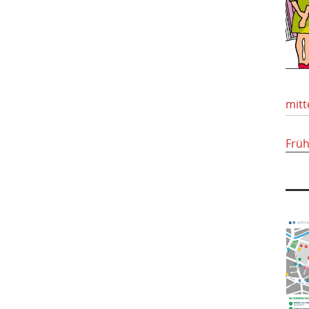
mitt
Frü