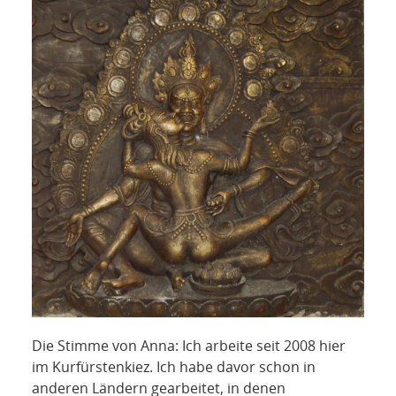
NETZWERK
SPONSORING
KONTAKT
Die Stimme von Anna: Ich arbeite seit 2008 hier
im Kurfürstenkiez. Ich habe davor schon in
anderen Ländern gearbeitet, in denen