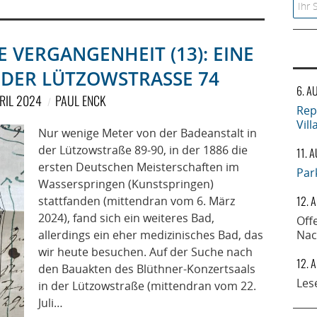
Searc
E VERGANGENHEIT (13): EINE
 DER LÜTZOWSTRASSE 74
6. A
PRIL 2024
PAUL ENCK
Rep
Vil
Nur wenige Meter von der Badeanstalt in
der Lützowstraße 89-90, in der 1886 die
11. 
ersten Deutschen Meisterschaften im
Par
Wasserspringen (Kunstspringen)
12. 
stattfanden (mittendran vom 6. März
2024), fand sich ein weiteres Bad,
Off
allerdings ein eher medizinisches Bad, das
Nac
wir heute besuchen. Auf der Suche nach
12. 
den Bauakten des Blüthner-Konzertsaals
Les
in der Lützowstraße (mittendran vom 22.
Juli…