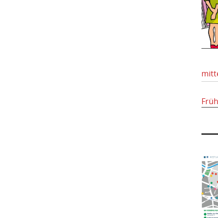
mitt
Frü