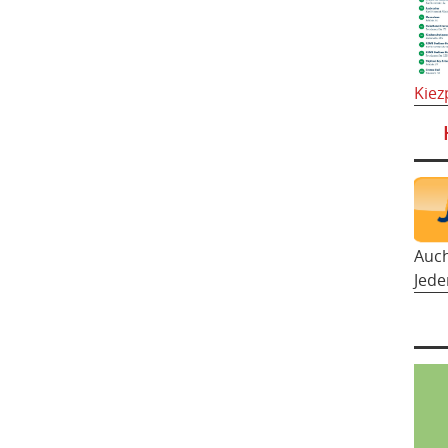
Kiez
Auc
Jede