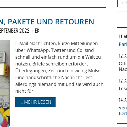
Searc
EN, PAKETE UND RETOUREN
SEPTEMBER 2022
EKI
11. 
E-Mail-Nachrichten, kurze Mitteilungen
Par
über WhatsApp, Twitter und Co. sind
12. 
schnell und einfach rund um die Welt zu
Off
nutzen. Briefe schreiben erfordert
Nac
Überlegungen, Zeit und ein wenig Muße.
Eine handschriftliche Nachricht liest
12. 
allerdings niemand mit und sie wird auch
Les
nicht für
14. 
... MEHR LESEN
Ver
Ber