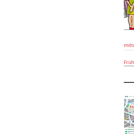
mitt
Frü