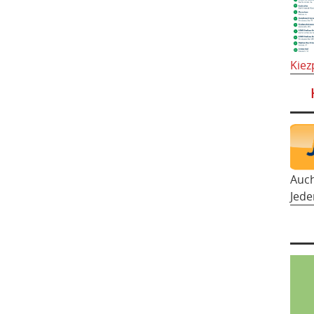
Kiez
Auc
Jede