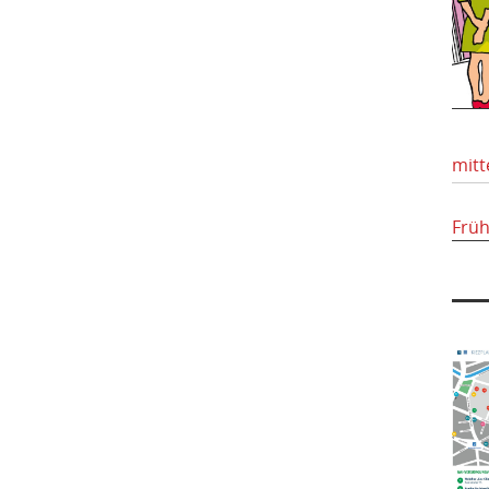
mitt
Frü