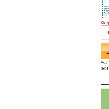
Kiez
Auc
Jede