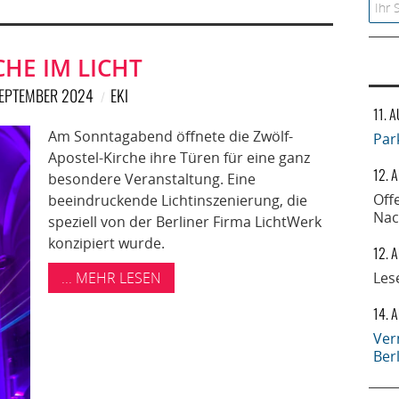
Searc
CHE IM LICHT
SEPTEMBER 2024
EKI
11. 
Am Sonntagabend öffnete die Zwölf-
Par
Apostel-Kirche ihre Türen für eine ganz
12. 
besondere Veranstaltung. Eine
Off
beeindruckende Lichtinszenierung, die
Nac
speziell von der Berliner Firma LichtWerk
konzipiert wurde.
12. 
... MEHR LESEN
Les
14. 
Ver
Ber