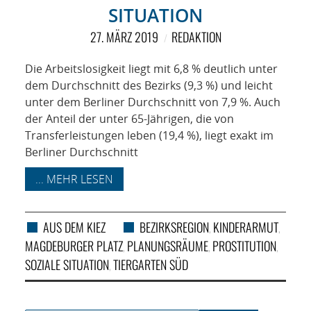
KIEK MA! /
SITUATION
MEINUNG
27. MÄRZ 2019
REDAKTION
AUS DEM KIEZ
Die Arbeitslosigkeit liegt mit 6,8 % deutlich unter
dem Durchschnitt des Bezirks (9,3 %) und leicht
GEWERBE UND
unter dem Berliner Durchschnitt von 7,9 %. Auch
der Anteil der unter 65-Jährigen, die von
GASTRONOMIE
Transferleistungen leben (19,4 %), liegt exakt im
Berliner Durchschnitt
KINDER,
... MEHR LESEN
HERANWACHSENDE,
AUS DEM KIEZ
BEZIRKSREGION
KINDERARMUT
,
,
SCHULE
MAGDEBURGER PLATZ
PLANUNGSRÄUME
PROSTITUTION
,
,
,
SOZIALE SITUATION
TIERGARTEN SÜD
,
KUNST UND