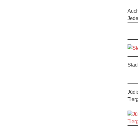
Auc
Jeder
Stad
Jüdi
Tier