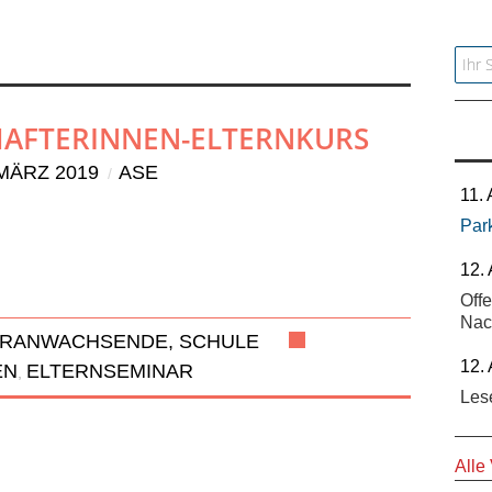
Searc
AFTERINNEN-ELTERNKURS
 MÄRZ 2019
ASE
11.
Par
12.
Off
Nac
ERANWACHSENDE, SCHULE
12.
EN
ELTERNSEMINAR
,
Les
Alle