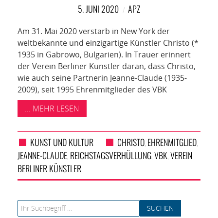
NETZWERK
5. JUNI 2020
APZ
SPONSORING
Am 31. Mai 2020 verstarb in New York der
weltbekannte und einzigartige Künstler Christo (*
KONTAKT
1935 in Gabrowo, Bulgarien). In Trauer erinnert
der Verein Berliner Künstler daran, dass Christo,
wie auch seine Partnerin Jeanne-Claude (1935-
2009), seit 1995 Ehrenmitglieder des VBK
... MEHR LESEN
KUNST UND KULTUR
CHRISTO
EHRENMITGLIED
,
,
JEANNE-CLAUDE
REICHSTAGSVERHÜLLUNG
VBK
VEREIN
,
,
,
BERLINER KÜNSTLER
Search for: