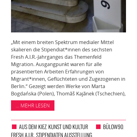
„Mit einem breiten Spektrum medialer Mittel
skalieren die Stipendiat*innen des sechsten
Fresh A.I.R.-Jahrganges das Themenfeld
Migration. Ausgangpunkt waren für alle
präsentierten Arbeiten Erfahrungen von
Migrant*innen, Geflüchteten und Zugezogenen in
Berlin.“ Gezeigt werden Werke von Marta
Bogdańska (Polen), Thomãš Kajãnek (Tschechien),
... MEHR LESEN
AUS DEM KIEZ
KUNST UND KULTUR
BÜLOW90
,
,
FRESH A.I.R.
STIPENDIATEN AUSSTELLUNG
,