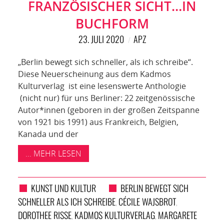
NETZWERK
FRANZÖSISCHER SICHT…IN
BUCHFORM
SPONSORING
23. JULI 2020
APZ
KONTAKT
„Berlin bewegt sich schneller, als ich schreibe“.
Diese Neuerscheinung aus dem Kadmos
Kulturverlag ist eine lesenswerte Anthologie
(nicht nur) für uns Berliner: 22 zeitgenössische
Autor*innen (geboren in der großen Zeitspanne
von 1921 bis 1991) aus Frankreich, Belgien,
Kanada und der
... MEHR LESEN
KUNST UND KULTUR
BERLIN BEWEGT SICH
SCHNELLER ALS ICH SCHREIBE
CÉCILE WAJSBROT
,
,
DOROTHEE RISSE
KADMOS KULTURVERLAG
MARGARETE
,
,