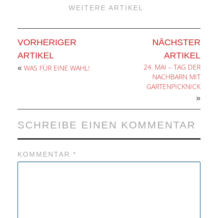
SCHULE
WEITERE ARTIKEL
KUNST
VORHERIGER
NÄCHSTER
UND
ARTIKEL
ARTIKEL
24. MAI – TAG DER
WAS FÜR EINE WAHL!
«
KULTUR
NACHBARN MIT
GARTENPICKNICK
IN
»
EIGENER
SCHREIBE EINEN KOMMENTAR
SACHE
KOMMENTAR
*
MITEINANDER
ÖFFENTLICHER