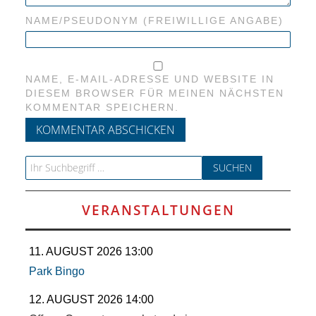
RAUM UND
NAME/PSEUDONYM (FREIWILLIGE ANGABE)
VERKEHR
BAUEN
NAME, E-MAIL-ADRESSE UND WEBSITE IN
DIESEM BROWSER FÜR MEINEN NÄCHSTEN
KOMMENTAR SPEICHERN.
UND
WOHNEN
Search for:
SPORT
VERANSTALTUNGEN
UND
11. AUGUST 2026 13:00
FREIZEIT
Park Bingo
DER
12. AUGUST 2026 14:00