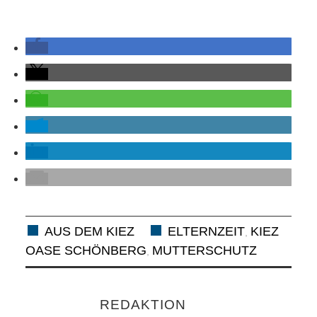
KIEK MA! /
MEINUNG
AUS DEM
KIEZ
GEWERBE
UND
GASTRONOMIE
AUS DEM KIEZ
ELTERNZEIT
KIEZ
,
KINDER,
OASE SCHÖNBERG
MUTTERSCHUTZ
,
HERANWACHSENDE,
REDAKTION