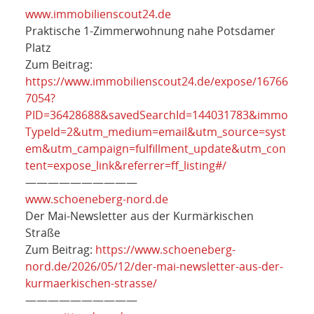
www.immobilienscout24.de
Praktische 1-Zimmerwohnung nahe Potsdamer
Platz
Zum Beitrag:
https://www.immobilienscout24.de/expose/16766
7054?
PID=36428688&savedSearchId=144031783&immo
TypeId=2&utm_medium=email&utm_source=syst
em&utm_campaign=fulfillment_update&utm_con
tent=expose_link&referrer=ff_listing#/
——————————
www.schoeneberg-nord.de
Der Mai-Newsletter aus der Kurmärkischen
Straße
Zum Beitrag:
https://www.schoeneberg-
nord.de/2026/05/12/der-mai-newsletter-aus-der-
kurmaerkischen-strasse/
——————————