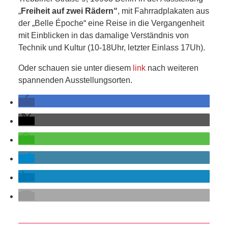
SCHULE
„
Freiheit auf zwei Rädern“
, mit Fahrradplakaten aus
der „Belle Époche“ eine Reise in die Vergangenheit
KUNST
mit Einblicken in das damalige Verständnis von
Technik und Kultur (10-18Uhr, letzter Einlass 17Uh).
UND
Oder schauen sie unter diesem
link
nach weiteren
KULTUR
spannenden Ausstellungsorten.
IN
EIGENER
SACHE
MITEINANDER
ÖFFENTLICHER