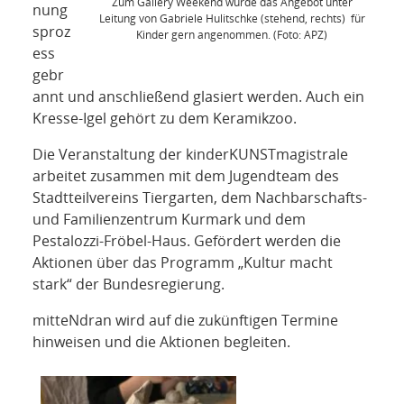
Zum Gallery Weekend wurde das Angebot unter
nung
Leitung von Gabriele Hulitschke (stehend, rechts) für
sproz
Kinder gern angenommen. (Foto: APZ)
ess
gebr
annt und anschließend glasiert werden. Auch ein
Kresse-Igel gehört zu dem Keramikzoo.
Die Veranstaltung der kinderKUNSTmagistrale
arbeitet zusammen mit dem Jugendteam des
Stadtteilvereins Tiergarten, dem Nachbarschafts-
und Familienzentrum Kurmark und dem
Pestalozzi-Fröbel-Haus. Gefördert werden die
Aktionen über das Programm „Kultur macht
stark“ der Bundesregierung.
mitteNdran wird auf die zukünftigen Termine
hinweisen und die Aktionen begleiten.