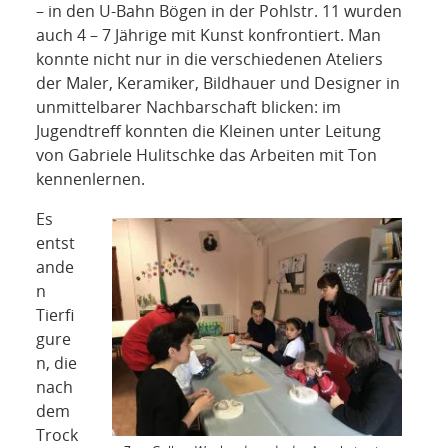
NETZWERK
– in den U-Bahn Bögen in der Pohlstr. 11 wurden
auch 4 – 7 Jährige mit Kunst konfrontiert. Man
SPONSORING
konnte nicht nur in die verschiedenen Ateliers
der Maler, Keramiker, Bildhauer und Designer in
KONTAKT
unmittelbarer Nachbarschaft blicken: im
Jugendtreff konnten die Kleinen unter Leitung
von Gabriele Hulitschke das Arbeiten mit Ton
kennenlernen.
Es
entst
ande
n
Tierfi
gure
n, die
nach
dem
Trock