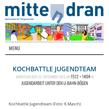
MENU
STARTSEITE
KOCHBATTLE JUGENDTEAM
MAGAZIN
1512 × 1404
VERÖFFENTLICHT
22. SEPTEMBER 2022
AM
IN
JUGENDARBEIT UNTER DEN U-BAHN-BÖGEN
ÜBER UNS
RUBRIKEN
Kochbattle Jugendteam (Foto: K.Masch)