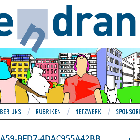
BER UNS
RUBRIKEN
NETZWERK
SPONSOR
4A59-BFD7-4DAC955A42BB