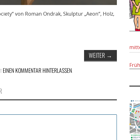
Society“ von Roman Ondrak, Skulptur „Aeon“, Holz,
mitt
WEITER
→
Frü
EINEN KOMMENTAR HINTERLASSEN
ST
.
R