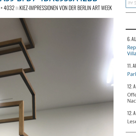
Searc
 × 4032
KIEZ-IMPRESSIONEN VON DER BERLIN ART WEEK
IN
6. A
Rep
Vil
11. 
Par
12. 
Off
Nac
12. 
Les