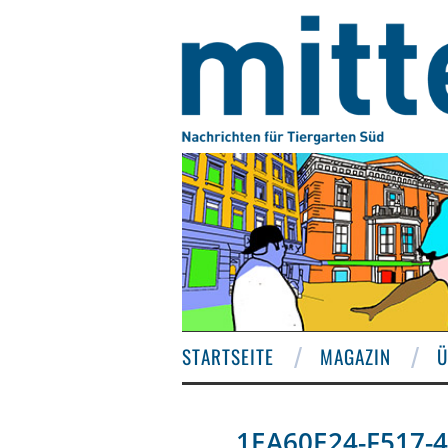
STARTSEITE
MAGAZIN
Ü
1EA60E24-F517-