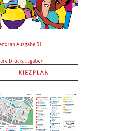
endran Ausgabe 51
here Druckausgaben
KIEZPLAN