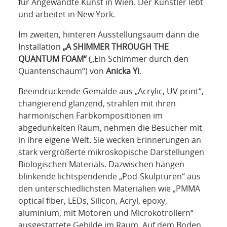
für Angewandte Kunst in Wien. Der Künstler lebt
und arbeitet in New York.
Im zweiten, hinteren Ausstellungsaum dann die
Installation
„A SHIMMER THROUGH THE
QUANTUM FOAM“
(„Ein Schimmer durch den
Quantenschaum“) von
Anicka Yi
.
Beeindruckende Gemälde aus „Acrylic, UV print“,
changierend glänzend, strahlen mit ihren
harmonischen Farbkompositionen im
abgedunkelten Raum, nehmen die Besucher mit
in ihre eigene Welt. Sie wecken Erinnerungen an
stark vergrößerte mikroskopische Darstellungen
Biologischen Materials. Dazwischen hängen
blinkende lichtspendende „Pod-Skulpturen“ aus
den unterschiedlichsten Materialien wie „PMMA
optical fiber, LEDs, Silicon, Acryl, epoxy,
aluminium, mit Motoren und Microkotrollern“
ausgestattete Gebilde im Raum. Auf dem Boden