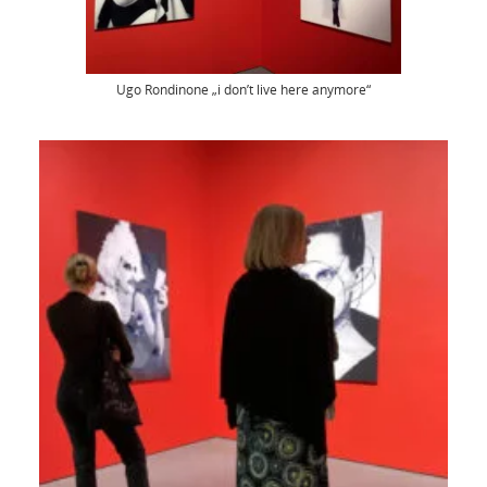
Ugo Rondinone „i don’t live here anymore“