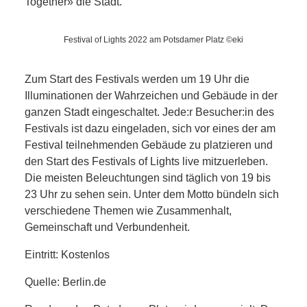
KIEK MA! /
Together» die Stadt.
MEINUNG
Festival of Lights 2022 am Potsdamer Platz ©eki
AUS DEM
Zum Start des Festivals werden um 19 Uhr die
Illuminationen der Wahrzeichen und Gebäude in der
KIEZ
ganzen Stadt eingeschaltet. Jede:r Besucher:in des
Festivals ist dazu eingeladen, sich vor eines der am
GEWERBE
Festival teilnehmenden Gebäude zu platzieren und
den Start des Festivals of Lights live mitzuerleben.
UND
Die meisten Beleuchtungen sind täglich von 19 bis
23 Uhr zu sehen sein. Unter dem Motto bündeln sich
GASTRONOMIE
verschiedene Themen wie Zusammenhalt,
Gemeinschaft und Verbundenheit.
KINDER,
Eintritt: Kostenlos
HERANWACHSENDE,
Quelle: Berlin.de