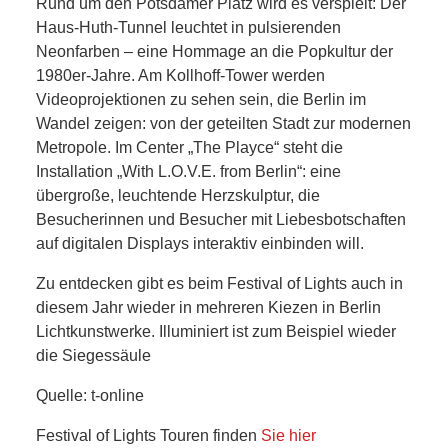
SCHULE
Rund um den Potsdamer Platz wird es verspielt: Der
Haus-Huth-Tunnel leuchtet in pulsierenden
KUNST
Neonfarben – eine Hommage an die Popkultur der
1980er-Jahre. Am Kollhoff-Tower werden
Videoprojektionen zu sehen sein, die Berlin im
UND
Wandel zeigen: von der geteilten Stadt zur modernen
Metropole. Im Center „The Playce“ steht die
KULTUR
Installation „With L.O.V.E. from Berlin“: eine
übergroße, leuchtende Herzskulptur, die
IN
Besucherinnen und Besucher mit Liebesbotschaften
auf digitalen Displays interaktiv einbinden will.
EIGENER
Zu entdecken gibt es beim Festival of Lights auch in
SACHE
diesem Jahr wieder in mehreren Kiezen in Berlin
Lichtkunstwerke. Illuminiert ist zum Beispiel wieder
MITEINANDER
die Siegessäule
Quelle: t-online
ÖFFENTLICHER
Festival of Lights Touren finden
Sie hier