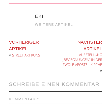
ANDERE
BLICK
EKI
WEITERE ARTIKEL
NETZWERK
VORHERIGER
NÄCHSTER
SPONSORING
ARTIKEL
ARTIKEL
AUSSTELLUNG
KONTAKT
STREET ART KUNST
«
„BEGEGNUNGEN“ IN DER
ZWÖLF-APOSTEL-KIRCHE
»
SCHREIBE EINEN KOMMENTAR
KOMMENTAR
*