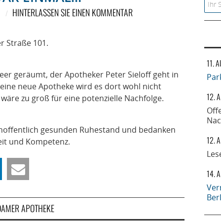
Searc
HINTERLASSEN SIE EINEN KOMMENTAR
 Straße 101.
11. 
eer geräumt, der Apotheker Peter Sieloff geht in
Par
eine neue Apotheke wird es dort wohl nicht
12. 
 wäre zu groß für eine potenzielle Nachfolge.
Off
Nac
n hoffentlich gesunden Ruhestand und bedanken
12. 
keit und Kompetenz.
Les
14. 
Ver
Ber
DAMER APOTHEKE