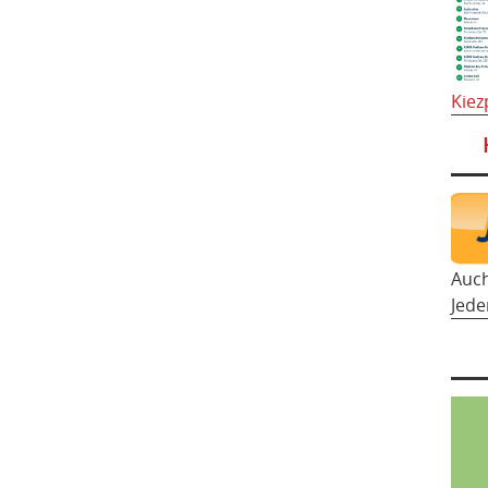
Kiez
Auc
Jede