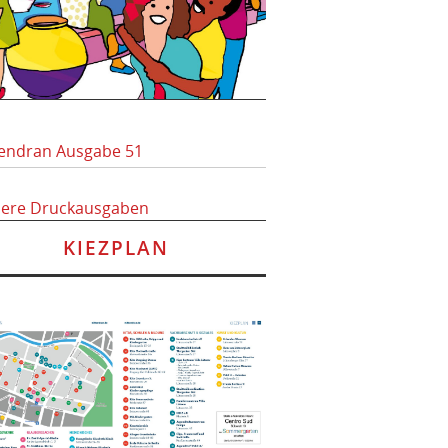
endran Ausgabe 51
here Druckausgaben
KIEZPLAN