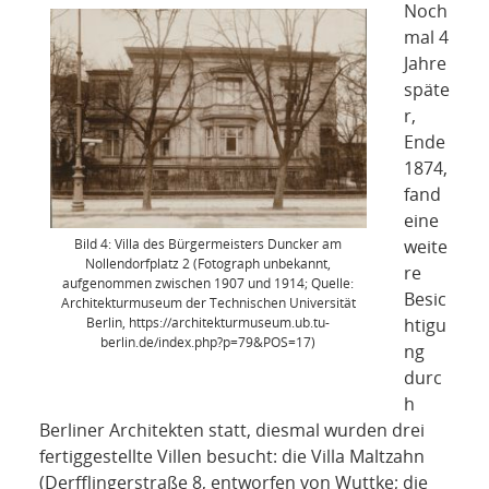
Noch
mal 4
Jahre
späte
r,
Ende
1874,
fand
eine
weite
Bild 4: Villa des Bürgermeisters Duncker am
Nollendorfplatz 2 (Fotograph unbekannt,
re
aufgenommen zwischen 1907 und 1914; Quelle:
Besic
Architekturmuseum der Technischen Universität
htigu
Berlin, https://architekturmuseum.ub.tu-
berlin.de/index.php?p=79&POS=17)
ng
durc
h
Berliner Architekten statt, diesmal wurden drei
fertiggestellte Villen besucht: die Villa Maltzahn
(Derfflingerstraße 8, entworfen von Wuttke; die