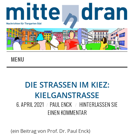
MENU
STARTSEITE
DIE STRASSEN IM KIEZ: K
MAGAZIN
IELGANSTRASSE
ÜBER UNS
6. APRIL 2021
PAUL ENCK
HINTERLASSEN SIE
EINEN KOMMENTAR
RUBRIKEN
(ein Beitrag von Prof. Dr. Paul Enck)