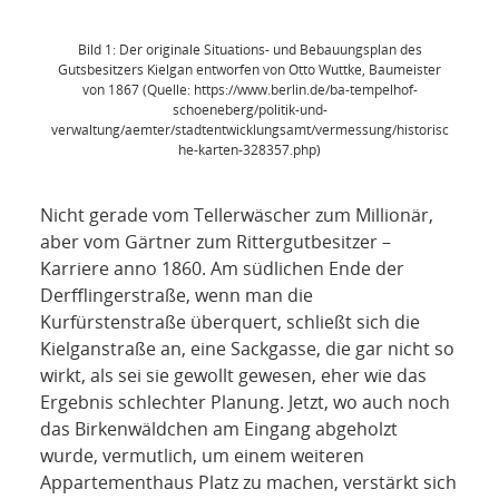
NETZWERK
Bild 1: Der originale Situations- und Bebauungsplan des
SPONSORING
Gutsbesitzers Kielgan entworfen von Otto Wuttke, Baumeister
von 1867 (Quelle: https://www.berlin.de/ba-tempelhof-
schoeneberg/politik-und-
KONTAKT
verwaltung/aemter/stadtentwicklungsamt/vermessung/historisc
he-karten-328357.php)
Nicht gerade vom Tellerwäscher zum Millionär,
aber vom Gärtner zum Rittergutbesitzer –
Karriere anno 1860. Am südlichen Ende der
Derfflingerstraße, wenn man die
Kurfürstenstraße überquert, schließt sich die
Kielganstraße an, eine Sackgasse, die gar nicht so
wirkt, als sei sie gewollt gewesen, eher wie das
Ergebnis schlechter Planung. Jetzt, wo auch noch
das Birkenwäldchen am Eingang abgeholzt
wurde, vermutlich, um einem weiteren
Appartementhaus Platz zu machen, verstärkt sich