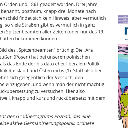
en Orden und 1861 geadelt worden. Drei Jahre
m benannt, posthum, knapp drei Monate nach
nschild findet sich kein Hinweis, aber vermutlich
g, so viele Straßen gibt es vermutlich in ganz
chen Spitzenbeamten aller Zeiten (oder nur des 19.
ße hätten bekommen können.
 Bild des „Spitzenbeamten“ brüchig: Die „Ära
preußen (Posen) hat bei unseren polnischen
als das Ende der bis dato eher liberalen Politik
tik Russland und Österreichs (1). Statt also bei
hnt sich gelegentlich der Versuch, den
che einzugeben, und wenn man der nicht mächtig
Rückübersetzung zu versuchen. Hier also
ttwell, knapp und kurz und rückübersetzt mit dem
dent des Großherzogtums Poznań, das eine
 eine aktive Germanisierungspolitik, ordnete