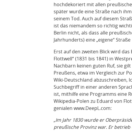
hochdekoriert mit allen preußisch
später wurde eine Straße nach ih
seinem Tod. Auch auf diesem Straße
ist das niemandem so richtig wichti
Berlin nicht, als dass alle preußis
Jahrhunderts) eine „eigene“ Stra
Erst auf den zweiten Blick wird das
Flottwell“ (1831 bis 1841) in West
Nachbarn keinen guten Ruf, sie gilt 
Preußens, etwa im Vergleich zur Poli
Wiki-Deutschland abzuschreiben, lo
Suchbegriff in einer anderen Spra
ist, mithilfe eine Programms eine 
Wikipedia-Polen zu Eduard von Flo
genialen www.DeepL.com:
„Im Jahr 1830 wurde er Oberpräsi
preußische Provinz war. Er betrieb