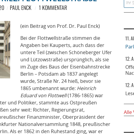
Searc
20
PAUL ENCK
1 KOMMENTAR
(ein Beitrag von Prof. Dr. Paul Enck)
Bei der Flottwellstraße stimmen die
11. 
Angaben bei Kauperts, auch dass der
Par
untere Teil (zwischen Schöneberger Ufer
12. 
und Lützowstraße) ursprünglich, als sie
im Zuge des Baus der Eisenbahnstrecke
Off
Nac
Berlin – Potsdam ab 1837 angelegt
wurde, Straße Nr. 24 hieß, bevor sie
12. 
1865 umbenannt wurde:
Heinrich
Les
Eduard von Flottwell
(1786-1865) war
mter und Politiker, stammte aus Ostpreußen
ßen sehr weit: Richter, Regierungsrat,
Alle
preußischer Finanzminister, Oberpräsident der
rankfurter Nationalversammlung 1848, preußischer
lin. Als er 1862 in den Ruhestand ging, war er