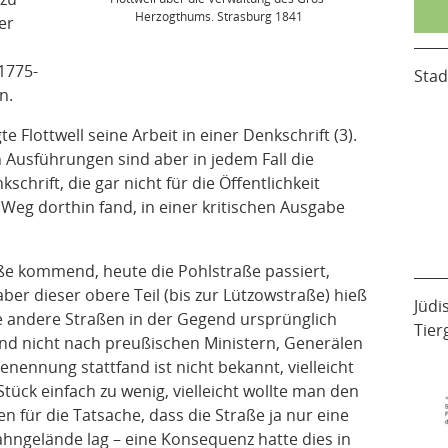
Herzogthums. Strasburg 1841
er
(1775-
Stad
n.
e Flottwell seine Arbeit in einer Denkschrift (3).
n Ausführungen sind aber in jedem Fall die
schrift, die gar nicht für die Öffentlichkeit
Weg dorthin fand, in einer kritischen Ausgabe
e kommend, heute die Pohlstraße passiert,
ber dieser obere Teil (bis zur Lützowstraße) hieß
Jüdi
le andere Straßen in der Gegend ursprünglich
Tier
nd nicht nach preußischen Ministern, Generälen
ennung stattfand ist nicht bekannt, vielleicht
Stück einfach zu wenig, vielleicht wollte man den
 für die Tatsache, dass die Straße ja nur eine
Bahngelände lag – eine Konsequenz hatte dies in