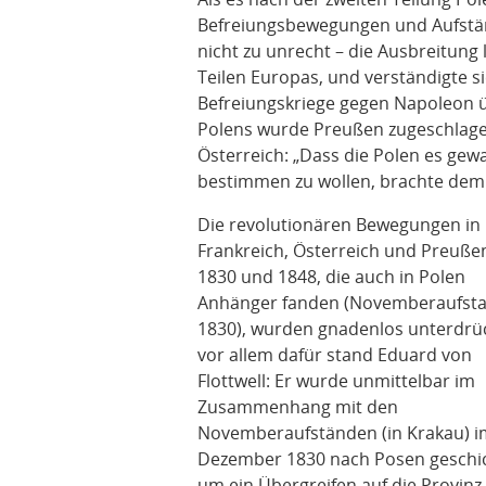
Befreiungsbewegungen und Aufstän
nicht zu unrecht – die Ausbreitung
Teilen Europas, und verständigte 
Befreiungskriege gegen Napoleon üb
Polens wurde Preußen zugeschlagen
Österreich: „Dass die Polen es gewa
bestimmen zu wollen, brachte dem p
Die revolutionären Bewegungen in
Frankreich, Österreich und Preuße
1830 und 1848, die auch in Polen
Anhänger fanden (Novemberaufst
1830), wurden gnadenlos unterdrüc
vor allem dafür stand Eduard von
Flottwell: Er wurde unmittelbar im
Zusammenhang mit den
Novemberaufständen (in Krakau) i
Dezember 1830 nach Posen geschic
um ein Übergreifen auf die Provinz