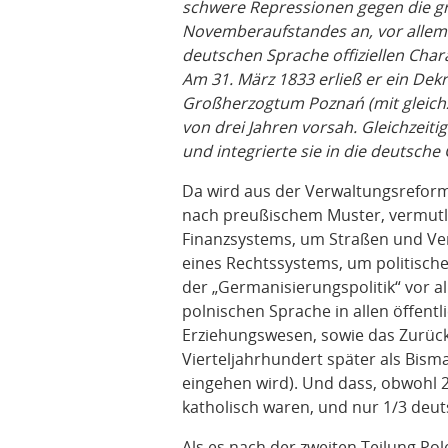
schwere Repressionen gegen die g
Novemberaufstandes an, vor allem
deutschen Sprache offiziellen Chara
Am 31. März 1833 erließ er ein Dekr
Großherzogtum Poznań (mit gleichz
von drei Jahren vorsah. Gleichzeitig
und integrierte sie in die deutsche 
Da wird aus der Verwaltungsreform 
nach preußischem Muster, vermutl
Finanzsystems, um Straßen und Ver
eines Rechtssystems, um politische
der „Germanisierungspolitik“ vor a
polnischen Sprache in allen öffent
Erziehungswesen, sowie das Zurück
Vierteljahrhundert später als Bism
eingehen wird). Und dass, obwohl 
katholisch waren, und nur 1/3 deut
Als es nach der zweiten Teilung Pol