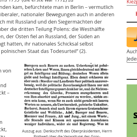
Kiez
den kam, befürchtete man in Berlin – vermutlich
 liberaler, nationaler Bewegungen auch in anderen
sich mit Russland und den Siegermächten der
er die dritten Teilung Polens: die Westhälfte
, der Osten fiel an Russland, der Süden an
gt hatten, ihr nationales Schicksal selbst
olnischen Staat das Todesurteil“ (2).
Auc
Jede
n von
and
kt –
m
kt,
Auszug aus: Denkschrift des Oberpräsidenten, Herrn
 zu
Flottwell über die Verwaltung des Gros-