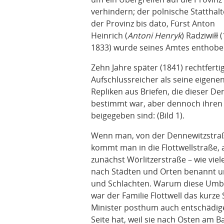
verhindern; der polnische Statthalt
der Provinz bis dato, Fürst Anton
Heinrich (
Antoni Henryk
) Radziwiłł 
1833) wurde seines Amtes enthobe
Zehn Jahre später (1841) rechtfertigt
Aufschlussreicher als seine eigene
Repliken aus Briefen, die dieser Denk
bestimmt war, aber dennoch ihren 
beigegeben sind: (Bild 1).
Wenn man, von der Dennewitzstraß
kommt man in die Flottwellstraße, a
zunächst Wörlitzerstraße – wie vie
nach Städten und Orten benannt u
und Schlachten. Warum diese Umben
war der Familie Flottwell das kurze 
Minister posthum auch entschädigen
Seite hat, weil sie nach Osten am 