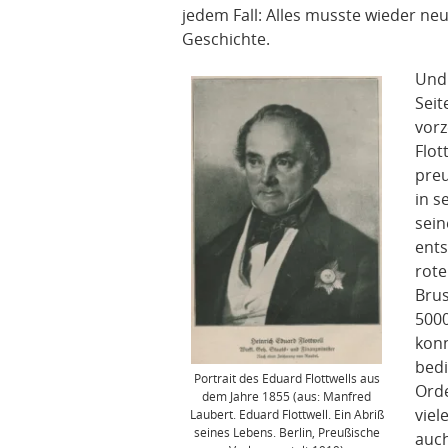
jedem Fall: Alles musste wieder ne
Geschichte.
Und 
Seit
vorz
Flot
preu
in s
sein
ents
rote
Brus
5000
konn
bedi
Portrait des Eduard Flottwells aus
Orde
dem Jahre 1855 (aus: Manfred
viel
Laubert. Eduard Flottwell. Ein Abriß
seines Lebens. Berlin, Preußische
auch