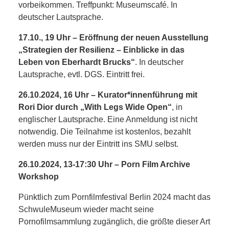
RAUM UND
vorbeikommen. Treffpunkt: Museumscafé. In
deutscher Lautsprache.
VERKEHR
17.10., 19 Uhr – Eröffnung der neuen Ausstellung
„Strategien der Resilienz – Einblicke in das
BAUEN
Leben von Eberhardt Brucks“
. In deutscher
Lautsprache, evtl. DGS. Eintritt frei.
UND
26.10.2024, 16 Uhr – Kurator*innenführung mit
WOHNEN
Rori Dior durch „With Legs Wide Open“
, in
englischer Lautsprache. Eine Anmeldung ist nicht
SPORT
notwendig. Die Teilnahme ist kostenlos, bezahlt
werden muss nur der Eintritt ins SMU selbst.
UND
26.10.2024, 13-17:30 Uhr – Porn Film Archive
Workshop
FREIZEIT
Pünktlich zum Pornfilmfestival Berlin 2024 macht das
DER
SchwuleMuseum wieder macht seine
Pornofilmsammlung zugänglich, die größte dieser Art