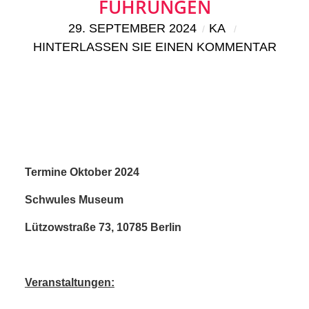
KIEK MA! /
FÜHRUNGEN
29. SEPTEMBER 2024
KA
MEINUNG
HINTERLASSEN SIE EINEN KOMMENTAR
AUS DEM
KIEZ
GEWERBE
UND
Termine Oktober 2024
Schwules Museum
GASTRONOMIE
Lützowstraße 73, 10785 Berlin
KINDER,
HERANWACHSENDE,
Veranstaltungen: