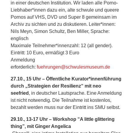
in einer deutschen Institution. Wir laden alle Porno-
ANDERE
Liebhaber*innen dazu ein, alte schwule und queere
Pornos auf VHS, DVD und Super 8 gemeinsam im
BLICK
Archiv zu sichten und zu diskutieren. Leiter*innen:
Nils Meyn, Simon Schultz, Ben Miller, Sprache:
NETZWERK
englisch
Maximale Teilnehmer*innenzahl: 12 (all gender).
SPONSORING
Eintritt: 10 Euro, ermäßigt 3 Euro
Anmeldung
KONTAKT
erforderlich:
fuehrungen@schwulesmuseum.de
27.10., 15 Uhr – Öffentliche Kurator*innenführung
durch „Strategien der Resilienz“ mit neo
seefried
, in deutscher Lautsprache. Eine Anmeldung
ist nicht notwendig. Die Teilnahme ist kostenlos,
bezahlt werden muss nur der Eintritt ins SMU selbst.
29.10., 13-17 Uhr – Workshop “A little glittering
thing”, mit Ginger Angelica