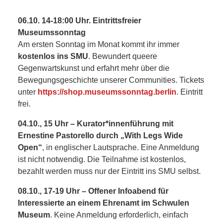
SCHULE
06.10. 14-18:00 Uhr. Eintrittsfreier
KUNST
Museumssonntag
Am ersten Sonntag im Monat kommt ihr immer
UND
kostenlos ins SMU
. Bewundert queere
Gegenwartskunst und erfahrt mehr über die
KULTUR
Bewegungsgeschichte unserer Communities. Tickets
unter
https://shop.museumssonntag.berlin
. Eintritt
IN
frei.
04.10., 15 Uhr – Kurator*innenführung mit
EIGENER
Ernestine Pastorello durch „With Legs Wide
Open“
, in englischer Lautsprache. Eine Anmeldung
SACHE
ist nicht notwendig. Die Teilnahme ist kostenlos,
bezahlt werden muss nur der Eintritt ins SMU selbst.
MITEINANDER
08.10., 17-19 Uhr – Offener Infoabend für
ÖFFENTLICHER
Interessierte an einem Ehrenamt im Schwulen
Museum
. Keine Anmeldung erforderlich, einfach