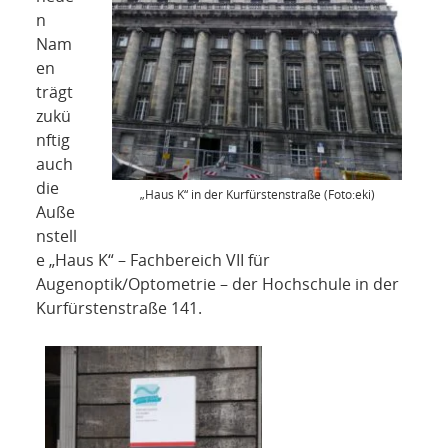
n
Nam
en
trägt
zukü
nftig
auch
die
„Haus K“ in der Kurfürstenstraße (Foto:eki)
Auße
nstell
e „Haus K“ – Fachbereich VII für
Augenoptik/Optometrie – der Hochschule in der
Kurfürstenstraße 141.