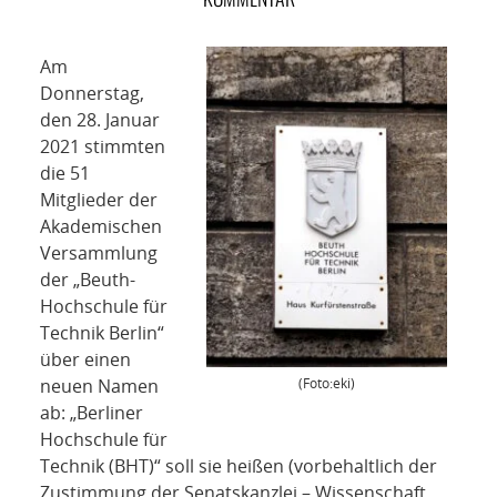
NETZWERK
SPONSORING
Am
Donnerstag,
KONTAKT
den 28. Januar
2021 stimmten
die 51
Mitglieder der
Akademischen
Versammlung
der „Beuth-
Hochschule für
Technik Berlin“
über einen
(Foto:eki)
neuen Namen
ab: „Berliner
Hochschule für
Technik (BHT)“ soll sie heißen (vorbehaltlich der
Zustimmung der Senatskanzlei – Wissenschaft