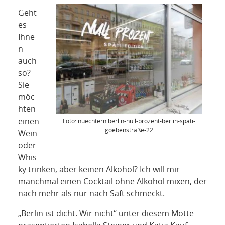
NETZWERK
Geht
es
SPONSORING
Ihne
n
KONTAKT
auch
so?
Sie
möc
hten
einen
Foto: nuechtern.berlin-null-prozent-berlin-späti-
goebenstraße-22
Wein
oder
Whis
ky trinken, aber keinen Alkohol? Ich will mir
manchmal einen Cocktail ohne Alkohol mixen, der
nach mehr als nur nach Saft schmeckt.
„Berlin ist dicht. Wir nicht“ unter diesem Motte