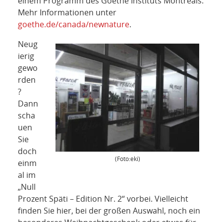
einem Programm des Goethe Instituts Montreals.
Mehr Informationen unter
goethe.de/canada/newnature
.
Neug
ierig
gewo
rden
?
Dann
scha
uen
Sie
doch
(Foto:eki)
einm
al im
„Null
Prozent Späti – Edition Nr. 2“ vorbei. Vielleicht
finden Sie hier, bei der großen Auswahl, noch ein