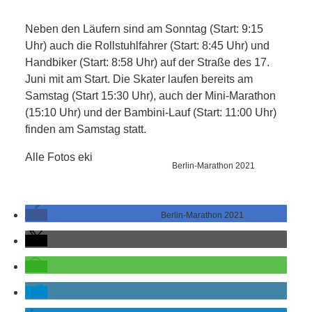
RAUM UND
Neben den Läufern sind am Sonntag (Start: 9:15
VERKEHR
Uhr) auch die Rollstuhlfahrer (Start: 8:45 Uhr) und
Handbiker (Start: 8:58 Uhr) auf der Straße des 17.
BAUEN
Juni mit am Start. Die Skater laufen bereits am
Samstag (Start 15:30 Uhr), auch der Mini-Marathon
UND
(15:10 Uhr) und der Bambini-Lauf (Start: 11:00 Uhr)
finden am Samstag statt.
WOHNEN
Alle Fotos eki
Berlin-Marathon 2021
SPORT
UND
Berlin-Marathon 2021
FREIZEIT
DER