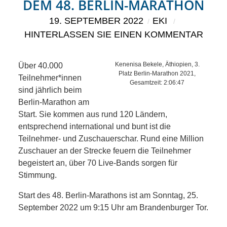
KIEK MA! /
DEM 48. BERLIN-MARATHON
19. SEPTEMBER 2022
EKI
MEINUNG
HINTERLASSEN SIE EINEN KOMMENTAR
AUS DEM
Kenenisa Bekele, Äthiopien, 3.
Über 40.000
KIEZ
Platz Berlin-Marathon 2021,
Teilnehmer*innen
Gesamtzeit: 2:06:47
sind jährlich beim
GEWERBE
Berlin-Marathon am
Start. Sie kommen aus rund 120 Ländern,
UND
entsprechend international und bunt ist die
Teilnehmer- und Zuschauerschar. Rund eine Million
GASTRONOMIE
Zuschauer an der Strecke feuern die Teilnehmer
begeistert an, über 70 Live-Bands sorgen für
Stimmung.
KINDER,
Start des 48. Berlin-Marathons ist am Sonntag, 25.
HERANWACHSENDE,
September 2022 um 9:15 Uhr am Brandenburger Tor.