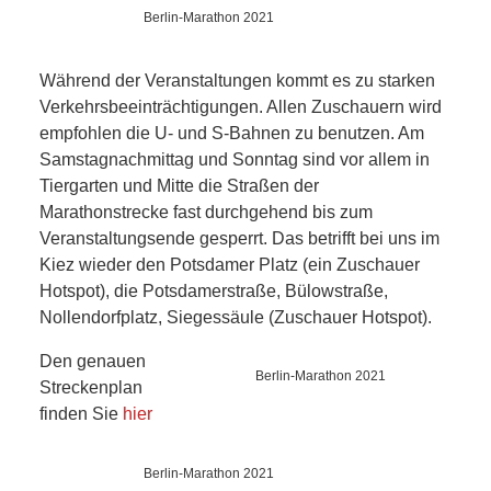
SCHULE
Berlin-Marathon 2021
KUNST
Während der Veranstaltungen kommt es zu starken
Verkehrsbeeinträchtigungen. Allen Zuschauern wird
UND
empfohlen die U- und S-Bahnen zu benutzen. Am
Samstagnachmittag und Sonntag sind vor allem in
KULTUR
Tiergarten und Mitte die Straßen der
Marathonstrecke fast durchgehend bis zum
IN
Veranstaltungsende gesperrt. Das betrifft bei uns im
Kiez wieder den Potsdamer Platz (ein Zuschauer
EIGENER
Hotspot), die Potsdamerstraße, Bülowstraße,
Nollendorfplatz, Siegessäule (Zuschauer Hotspot).
SACHE
Den genauen
Berlin-Marathon 2021
MITEINANDER
Streckenplan
finden Sie
hier
ÖFFENTLICHER
Berlin-Marathon 2021