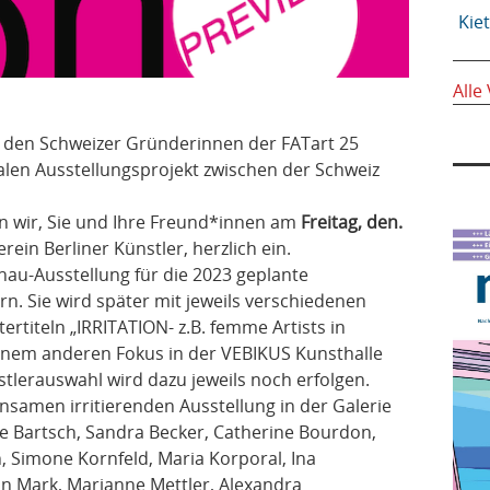
Kie
Alle
 den Schweizer Gründerinnen der FATart 25
ralen Ausstellungsprojekt zwischen der Schweiz
n wir, Sie und Ihre Freund*innen am
Freitag, den.
erein Berliner Künstler, herzlich ein.
hau-Ausstellung für die 2023 geplante
rn. Sie wird später mit jeweils verschiedenen
rtiteln „IRRITATION- z.B. femme Artists in
einem anderen Fokus in der VEBIKUS Kunsthalle
stlerauswahl wird dazu jeweils noch erfolgen.
einsamen irritierenden Ausstellung in der Galerie
ke Bartsch, Sandra Becker, Catherine Bourdon,
, Simone Kornfeld, Maria Korporal, Ina
n Mark, Marianne Mettler, Alexandra