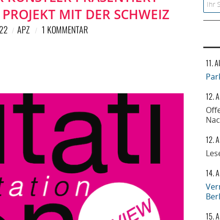
Searc
 PROJEKT MIT DER SCHWEIZ
022
APZ
1 KOMMENTAR
11. 
Par
12. 
Off
Nac
12. 
Les
14. 
Ver
Ber
15. 