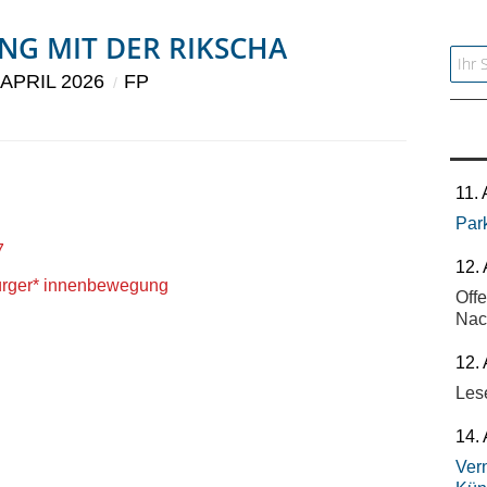
NG MIT DER RIKSCHA
Searc
 APRIL 2026
FP
11.
Par
7
12.
rger* innenbewegung
Off
Nac
12.
Les
14.
Vern